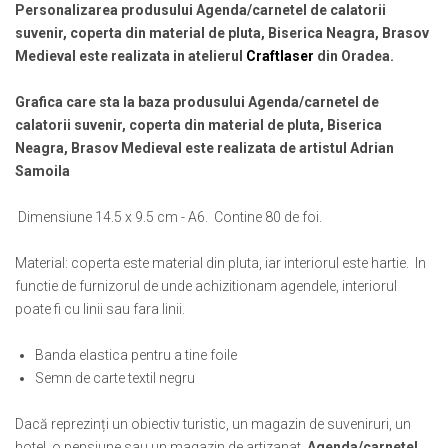
Muzeul National de Istorie a Romaniei
Personalizarea produsului Agenda/carnetel de calatorii
Suport pahare suvenir
suvenir, coperta din material de pluta, Biserica Neagra, Brasov
Muzeul Unirii Iasi
Suport pahare suvenir din lemn
Medieval este realizata in atelierul
Craftlaser
din Oradea.
Orase si zone istorice
Suport pahare suvenir din pluta
Brasov
Tablou suvenir
Grafica care sta la baza produsului Agenda/carnetel de
Bucuresti
Tablouri acuarela
calatorii suvenir, coperta din material de pluta, Biserica
Cluj Napoca
Neagra, Brasov Medieval este realizata de artistul Adrian
Tablouri gravate
Colonada Imperiala, Buzias
Samoila
Tablouri metalice
Iasi
Colectia "Belle Epoque"
Dimensiune 14.5 x 9.5 cm - A6. Contine 80 de foi.
Maramures
Colectia "Visit Romania"
Oradea
Colectia medievala
Material: coperta este material din pluta, iar interiorul este hartie. In
Sibiu
Colectia Vintage
functie de furnizorul de unde achizitionam agendele, interiorul
Timisoara
poate fi cu linii sau fara linii.
Palate si Curti Domnesti
Banda elastica pentru a tine foile
Curtea Domneasca, Targoviste
Semn de carte textil negru
Palatul Alexandru Ioan Cuza,
Ruginoasa
Dacă reprezinți un obiectiv turistic, un magazin de suveniruri, un
Palatul Culturii Iasi
hotel, o pensiune sau un magazin de artizanat,
Agenda/carnetel