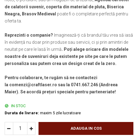
de calatorii suvenir, coperta din material de pluta, Biserica
Neagra, Brasov Medieval
poate fi o completare perfectă pentru
oferta ta.
Reprezinti o companie?
Imaginează-ți că brandul tău vrea să iasă
în evidență nu doar prin produse sau servicii, ci și prin amintiri de
neuitat pe care le lasă în urmă
. Poți alege oricare din modelele
noastre de suveniruri deja existente pe site pe care le putem
personaliza sau putem crea un design creat de la zero.
Pentru colaborare, te rugăm să ne contactezi
la comenzi@craftlaser.ro sau la 0741.667.246 (Andreea
Maier). Se acordă prețuri speciale pentru parteneriate!
IN STOC
Durata de livrare:
maxim 5 zile lucratoare
ADAUGA IN COS