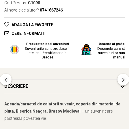
Cod Produs:
C1090
Ai nevoie de ajutor?
0741667246
ADAUGA LA FAVORITE
CERE INFORMATII
Producator local suveniruri
Desene si grafica o
Suvenirurile sunt produse in
Desenele care stau
atelierul #craftlaser din
suvenirurilor sunt r
Oradea
manual.
DESCRIERE
Agenda/carnetel de calatorii suvenir, coperta din material de
pluta, Biserica Neagra, Brasov Medieval
– un suvenir care
păstrează povestea vie!