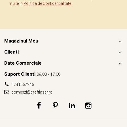
multe in
Politica de Confidentialitate
comunității săsești din Brașov?
📍 E mai mult decât o biserică. E un monument al timpului. O
catedrală a liniștii și forței.
Magazinul Meu
Clienti
Date Comerciale
Suport Clienti
09.00 - 17.00
0741667246
comenzi@craftlaser.ro