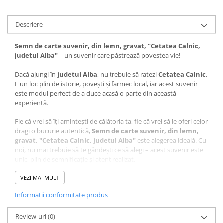
Descriere
Semn de carte suvenir, din lemn, gravat, "Cetatea Calnic,
judetul Alba"
– un suvenir care păstrează povestea vie!
Dacă ajungi în
judetul Alba
, nu trebuie să ratezi
Cetatea Calnic
.
E un loc plin de istorie, povești și farmec local, iar acest suvenir
este modul perfect de a duce acasă o parte din această
experiență.
Fie că vrei să îți amintești de călătoria ta, fie că vrei să le oferi celor
dragi o bucurie autentică,
Semn de carte suvenir, din lemn,
gravat, "Cetatea Calnic, judetul Alba"
este alegerea ideală. Cu
noi, nu mai trebuie să te gândești ce să alegi – acest suvenir este
unic, plin de semnificație și atent realizat.
Ce face acest suvenir special?
VEZI MAI MULT
Design autentic
: Realizat cu măiestrie în atelierul Craftlaser
Informatii conformitate produs
din Oradea, fiecare produs este lucrat cu grijă pentru a păstra
autenticitatea locului.
Review-uri
Artă personalizată
(0)
: Desenul care stă la baza acestui suvenir