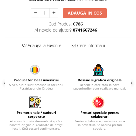
Palatul Culturii Iasi
ADAUGA IN COS
Cod Produs:
C786
Ai nevoie de ajutor?
0741667246
Adauga la Favorite
Cere informatii
Producator local suveniruri
Desene si grafica originala
Suvenirurile sunt produse in atelierul
Desenele care stau la baza
#craftlaser din Oradea
suvenirurilor sunt realizate manual.
Promotionale / cadouri
Preturi speciale pentru
corporate
colaborari
Ai acces la toate desenele și grafica
Pentru colaborare, contacteaza-ne
noastră originale, realizate de artiști
sa povestim. Se acorda preturi
locali, fără costuri suplimentare.
speciale.