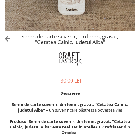
Castelul Karolyi, Carei
Cani suvenir
Castelul Peles
Colectia "Orase Medievale"
Cetatea Alba Carolina
Cetatea de Scaun a Sucevei
Colectia Semne de carte Suvenir
Cetatea Oradea
Semn de carte suvenir acuarela
Semn de carte suvenir, din lemn, gravat,
Sighisoara
"Cetatea Calnic, judetul Alba"
Semn de carte suvenir gravat
Muzee / Case Memoriale
Globuri suvenir
Bojdeuca "Ion Creanga", Iasi
Magneti de frigider, din lemn
Casa Darvas La Roche, Oradea
Magneti de frigider acuarela
Casa Junimii Iasi (Muzeul Vasile
Magneti de frigider din lemn,
30,00 LEI
Pogor)
VINTAGE
Castelul Julia Hasdeu (Muzeul
Magneti de frigider, din lemn,
Descriere
Memorial B.P. Hasdeu)
gravati
Cazinoul Constanta
Semn de carte suvenir, din lemn, gravat, "Cetatea Calnic,
Mitul Dracula
judetul Alba"
– un suvenir care păstrează povestea vie!
Galeria Artei Iesene (Muzeul
Personalitati istorice si culturale
Nicolae Gane)
Produsul Semn de carte suvenir, din lemn, gravat, "Cetatea
Muzeul de Arta Cluj Napoca
Puzzle suvenir
Calnic, judetul Alba" este realizat in atelierul Craftlaser din
Oradea
Muzeul National Brukenthal Sibiu
Romania