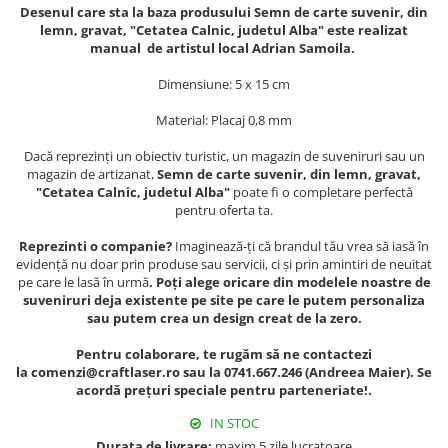
Muzeul National de Istorie a
Desenul care sta la baza produsului Semn de carte suvenir, din
Sacose bumbac
Romaniei
lemn, gravat, "Cetatea Calnic, judetul Alba" este realizat
manual de artistul local Adrian Samoila.
Suport pahare suvenir
Muzeul Unirii Iasi
Orase si zone istorice
Suport pahare suvenir din lemn
Dimensiune: 5 x 15 cm
Suport pahare suvenir din pluta
Brasov
Material: Placaj 0,8 mm
Tablou suvenir
Bucuresti
Dacă reprezinți un obiectiv turistic, un magazin de suveniruri sau un
Cluj Napoca
Tablouri acuarela
magazin de artizanat,
Semn de carte suvenir, din lemn, gravat,
Colonada Imperiala, Buzias
Tablouri gravate
"Cetatea Calnic, judetul Alba"
poate fi o completare perfectă
pentru oferta ta.
Iasi
Tablouri metalice
Maramures
Reprezinti o companie?
Imaginează-ți că brandul tău vrea să iasă în
Colectia "Belle Epoque"
evidență nu doar prin produse sau servicii, ci și prin amintiri de neuitat
Oradea
Colectia "Visit Romania"
pe care le lasă în urmă
. Poți alege oricare din modelele noastre de
Sibiu
Colectia medievala
suveniruri deja existente pe site pe care le putem personaliza
sau putem crea un design creat de la zero.
Timisoara
Colectia Vintage
Palate si Curti Domnesti
Pentru colaborare, te rugăm să ne contactezi
la comenzi@craftlaser.ro sau la 0741.667.246 (Andreea Maier). Se
Curtea Domneasca, Targoviste
acordă prețuri speciale pentru parteneriate!.
Palatul Alexandru Ioan Cuza,
Ruginoasa
IN STOC
Durata de livrare:
maxim 5 zile lucratoare