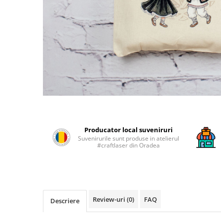
Producator local suveniruri
Suvenirurile sunt produse in atelierul
#craftlaser din Oradea
Review-uri
(0)
FAQ
Descriere