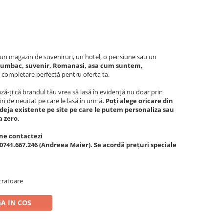
c, un magazin de suveniruri, un hotel, o pensiune sau un
bumbac, suvenir, Romanasi, asa cum suntem,
 completare perfectă pentru oferta ta.
ă-ți că brandul tău vrea să iasă în evidență nu doar prin
iri de neuitat pe care le lasă în urmă
. Poți alege oricare din
deja existente pe site pe care le putem personaliza sau
a zero.
ne contactezi
0741.667.246 (Andreea Maier). Se acordă prețuri speciale
cratoare
A IN COS