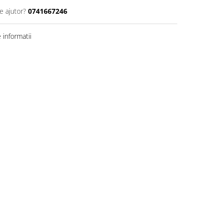
e ajutor?
0741667246
informatii