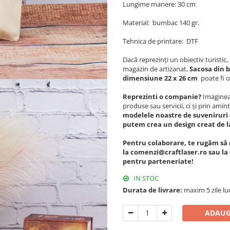
Lungime manere: 30 cm
Material: bumbac 140 gr.
Tehnica de printare: DTF
Dacă reprezinți un obiectiv turisti
magazin de artizanat,
Sacosa din 
dimensiune 22 x 26 cm
poate fi o
Reprezinti o companie?
Imagineaz
produse sau servicii, ci și prin amint
modelele noastre de suveniruri 
putem crea un design creat de l
Pentru colaborare, te rugăm să 
la comenzi@craftlaser.ro sau la 
pentru parteneriate!
IN STOC
Durata de livrare:
maxim 5 zile lu
ADAUG