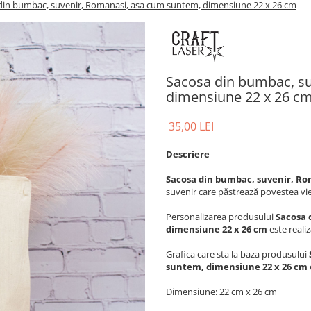
din bumbac, suvenir, Romanasi, asa cum suntem, dimensiune 22 x 26 cm
Sacosa din bumbac, s
dimensiune 22 x 26 c
35,00 LEI
Descriere
Sacosa din bumbac, suvenir, Ro
suvenir care păstrează povestea vie
Personalizarea produsului
Sacosa 
dimensiune 22 x 26 cm
este reali
Grafica
care sta la baza produsului
suntem, dimensiune 22 x 26 cm
Dimensiune: 22 cm x 26 cm