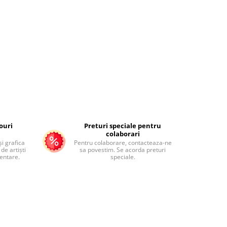
ouri
Preturi speciale pentru
colaborari
și grafica
Pentru colaborare, contacteaza-ne
de artiști
sa povestim. Se acorda preturi
mentare.
speciale.