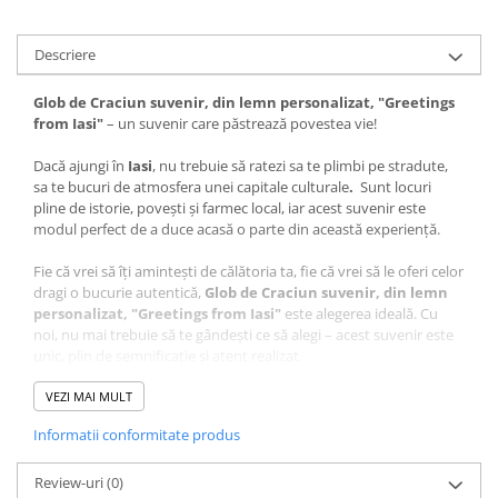
Descriere
Glob de Craciun suvenir, din lemn personalizat, "Greetings
from Iasi"
– un suvenir care păstrează povestea vie!
Dacă ajungi în
Iasi
, nu trebuie să ratezi sa te plimbi pe stradute,
sa te bucuri de atmosfera unei capitale culturale
.
Sunt locuri
pline de istorie, povești și farmec local, iar acest suvenir este
modul perfect de a duce acasă o parte din această experiență.
Fie că vrei să îți amintești de călătoria ta, fie că vrei să le oferi celor
dragi o bucurie autentică,
Glob de Craciun suvenir, din lemn
personalizat, "Greetings from Iasi"
este alegerea ideală. Cu
noi, nu mai trebuie să te gândești ce să alegi – acest suvenir este
unic, plin de semnificație și atent realizat.
Ce face acest suvenir special?
VEZI MAI MULT
Design autentic
: Realizat cu măiestrie în atelierul Craftlaser
Informatii conformitate produs
din Oradea, fiecare produs este lucrat cu grijă pentru a păstra
autenticitatea locului.
Review-uri
Artă personalizată
(0)
: Grafica care stă la baza acestui suvenir