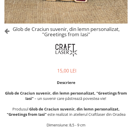
Castelul Karolyi, Carei
Cani suvenir
Castelul Peles
Colectia "Orase Medievale"
Cetatea Alba Carolina
Cetatea de Scaun a Sucevei
Colectia Semne de carte Suvenir
Glob de Craciun suvenir, din lemn personalizat,
Cetatea Oradea
Semn de carte suvenir acuarela
"Greetings from Iasi"
Sighisoara
Semn de carte suvenir gravat
Muzee / Case Memoriale
Globuri suvenir
Bojdeuca "Ion Creanga", Iasi
Magneti de frigider, din lemn
Casa Darvas La Roche, Oradea
Magneti de frigider acuarela
15,00 LEI
Casa Junimii Iasi (Muzeul Vasile
Magneti de frigider din lemn,
Pogor)
VINTAGE
Descriere
Castelul Julia Hasdeu (Muzeul
Magneti de frigider, din lemn,
Memorial B.P. Hasdeu)
Glob de Craciun suvenir, din lemn personalizat, "Greetings from
gravati
Cazinoul Constanta
Iasi"
– un suvenir care păstrează povestea vie!
Mitul Dracula
Galeria Artei Iesene (Muzeul
Produsul
Glob de Craciun suvenir, din lemn personalizat,
Personalitati istorice si culturale
Nicolae Gane)
"Greetings from Iasi"
este realizat in atelierul Craftlaser din Oradea
Muzeul de Arta Cluj Napoca
Puzzle suvenir
Dimensiune: 8,5 - 9 cm
Muzeul National Brukenthal Sibiu
Romania