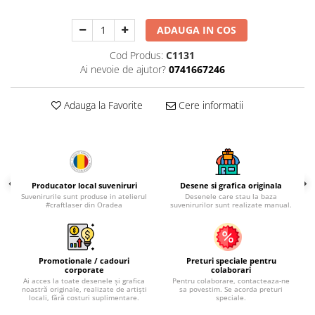
Palatul Culturii Iasi
ADAUGA IN COS
Cod Produs:
C1131
Ai nevoie de ajutor?
0741667246
Adauga la Favorite
Cere informatii
Producator local suveniruri
Desene si grafica originala
Suvenirurile sunt produse in atelierul
Desenele care stau la baza
#craftlaser din Oradea
suvenirurilor sunt realizate manual.
Promotionale / cadouri
Preturi speciale pentru
corporate
colaborari
Ai acces la toate desenele și grafica
Pentru colaborare, contacteaza-ne
noastră originale, realizate de artiști
sa povestim. Se acorda preturi
locali, fără costuri suplimentare.
speciale.