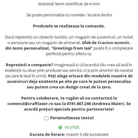
Muzeul National de Istorie a
Material: lemn startificat de 4 mm
Sacose bumbac
Romaniei
Se poate personaliza cu numele / locatia dorita
Suport pahare suvenir
Muzeul Unirii Iasi
Orase si zone istorice
Suport pahare suvenir din lemn
Produsele se realizeaza la comanda.
Suport pahare suvenir din pluta
Brasov
Dacă reprezinți un obiectiv turistic, un magazin de suveniruri, un hotel,
Tablou suvenir
Bucuresti
o pensiune sau un magazin de artizanat,
Glob de Craciun suvenir,
din lemn personalizat, "Greetings from Iasi"
poate fi o completare
Cluj Napoca
Tablouri acuarela
perfectă pentru oferta ta.
Colonada Imperiala, Buzias
Tablouri gravate
Reprezinti o companie?
Imaginează-ți că brandul tău vrea să iasă în
Iasi
Tablouri metalice
evidență nu doar prin produse sau servicii, ci și prin amintiri de neuitat
Maramures
pe care le lasă în urmă
. Poți alege oricare din modelele noastre de
Colectia "Belle Epoque"
suveniruri deja existente pe site pe care le putem personaliza
Oradea
Colectia "Visit Romania"
sau putem crea un design creat de la zero.
Sibiu
Colectia medievala
Pentru colaborare, te rugăm să ne contactezi la
Timisoara
Colectia Vintage
comenzi@craftlaser.ro sau la 0741.667.246 (Andreea Maier). Se
Palate si Curti Domnesti
acordă prețuri speciale pentru parteneriate!
Curtea Domneasca, Targoviste
Personalizeaza textul
Palatul Alexandru Ioan Cuza,
IN STOC
Ruginoasa
Durata de livrare:
maxim 5 zile lucratoare