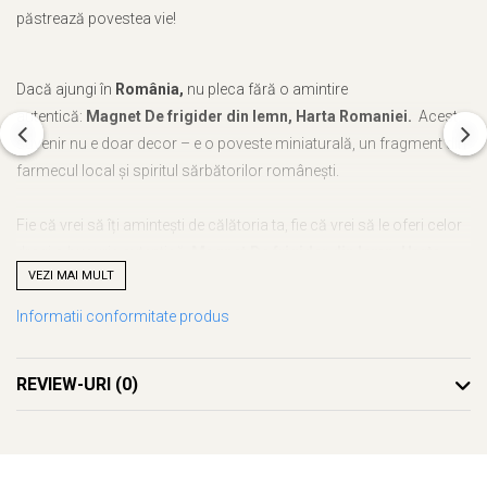
păstrează povestea vie!
Dacă ajungi în
România,
nu pleca fără o amintire
autentică:
Magnet De frigider din lemn, Harta Romaniei.
Acest
suvenir nu e doar decor – e o poveste miniaturală, un fragment din
farmecul local și spiritul sărbătorilor românești.
Fie că vrei să îți amintești de călătoria ta, fie că vrei să le oferi celor
dragi o bucurie autentică,
Magnet De frigider din lemn, Harta
VEZI MAI MULT
Romaniei
este alegerea ideală. Cu noi, nu mai trebuie să te gândești
ce să alegi – acest suvenir este unic, plin de semnificație și atent
Informatii conformitate produs
realizat.
REVIEW-URI
(0)
Ce face acest suvenir special?
Design autentic
: Realizat cu măiestrie în atelierul Craftlaser din
Oradea, fiecare produs este lucrat cu grijă pentru a păstra
autenticitatea locului.