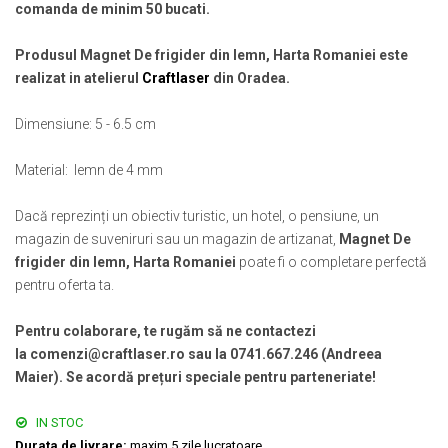
comanda de minim 50 bucati.
Muzeul National de Istorie a Romaniei
Suport pahare suvenir
Muzeul Unirii Iasi
Suport pahare suvenir din lemn
Produsul Magnet De frigider din lemn, Harta Romaniei este
Orase si zone istorice
Suport pahare suvenir din pluta
realizat in atelierul
Craftlaser
din Oradea.
Brasov
Tablou suvenir
Bucuresti
Dimensiune: 5 - 6.5 cm
Tablouri acuarela
Cluj Napoca
Tablouri gravate
Material: lemn de 4 mm
Colonada Imperiala, Buzias
Tablouri metalice
Iasi
Colectia "Belle Epoque"
Dacă reprezinți un obiectiv turistic, un hotel, o pensiune, un
Maramures
Colectia "Visit Romania"
magazin de suveniruri sau un magazin de artizanat,
Magnet De
Oradea
Colectia medievala
frigider din lemn, Harta Romaniei
poate fi o completare perfectă
Sibiu
pentru oferta ta.
Colectia Vintage
Timisoara
Palate si Curti Domnesti
Pentru colaborare, te rugăm să ne contactezi
la comenzi@craftlaser.ro sau la 0741.667.246 (Andreea
Curtea Domneasca, Targoviste
Maier). Se acordă prețuri speciale pentru parteneriate!
Palatul Alexandru Ioan Cuza,
Ruginoasa
IN STOC
Palatul Culturii Iasi
Durata de livrare:
maxim 5 zile lucratoare