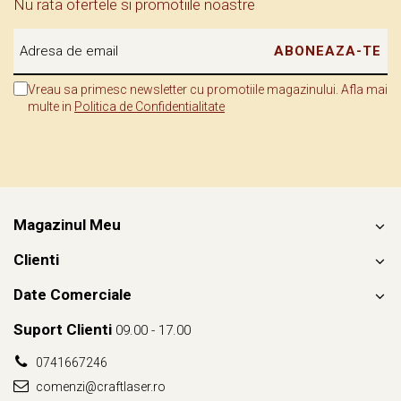
Nu rata ofertele si promotiile noastre
par din alt timp și orașe care cresc cu gândul la viitor.
🧭 România e un drum.
Un loc în care istoria nu e trecut, ci prezent
viu. O țară care te provoacă să simți, nu doar să vizitezi. Să înțelegi,
Vreau sa primesc newsletter cu promotiile magazinului. Afla mai
multe in
Politica de Confidentialitate
nu doar să fotografiezi.
Și, mai ales, să duci cu tine o parte din ea – într-un suvenir, într-o
emoție, într-o poveste.
Magazinul Meu
Clienti
Date Comerciale
Suport Clienti
09.00 - 17.00
0741667246
comenzi@craftlaser.ro