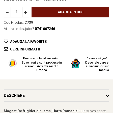
ADAUGA IN COS
Cod Produs:
C739
Ai nevoie de ajutor?
0741667246
ADAUGA LA FAVORITE
CERE INFORMATII
Producator local suveniruri
Desene si grafica o
Suvenirurile sunt produse in
Desenele care stau
atelierul #craftlaser din
suvenirurilor sunt r
Oradea
manual.
DESCRIERE
Magnet De frigider din lemn, Harta Romaniei
– un suvenir care