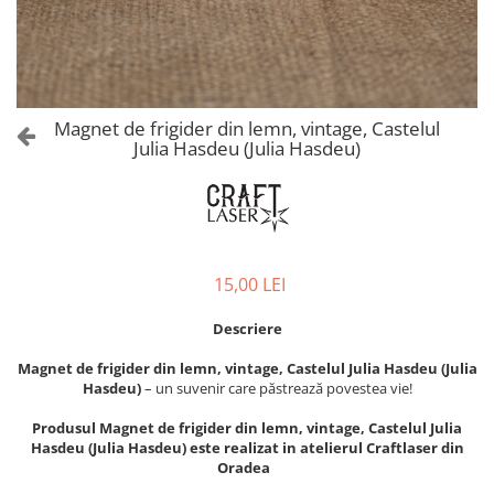
Castelul Karolyi, Carei
Cani suvenir
Castelul Peles
Colectia "Orase Medievale"
Cetatea Alba Carolina
Cetatea de Scaun a Sucevei
Colectia Semne de carte Suvenir
Cetatea Oradea
Semn de carte suvenir acuarela
Magnet de frigider din lemn, vintage, Castelul
Sighisoara
Julia Hasdeu (Julia Hasdeu)
Semn de carte suvenir gravat
Muzee / Case Memoriale
Globuri suvenir
Bojdeuca "Ion Creanga", Iasi
Magneti de frigider, din lemn
Casa Darvas La Roche, Oradea
Magneti de frigider acuarela
Casa Junimii Iasi (Muzeul Vasile
Magneti de frigider din lemn,
15,00 LEI
Pogor)
VINTAGE
Castelul Julia Hasdeu (Muzeul
Magneti de frigider, din lemn,
Descriere
Memorial B.P. Hasdeu)
gravati
Cazinoul Constanta
Magnet de frigider din lemn, vintage, Castelul Julia Hasdeu (Julia
Mitul Dracula
Hasdeu)
– un suvenir care păstrează povestea vie!
Galeria Artei Iesene (Muzeul
Personalitati istorice si culturale
Nicolae Gane)
Produsul Magnet de frigider din lemn, vintage, Castelul Julia
Muzeul de Arta Cluj Napoca
Puzzle suvenir
Hasdeu (Julia Hasdeu) este realizat in atelierul Craftlaser din
Oradea
Muzeul National Brukenthal Sibiu
Romania