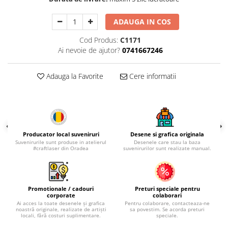
Palatul Culturii Iasi
ADAUGA IN COS
Cod Produs:
C1171
Ai nevoie de ajutor?
0741667246
Adauga la Favorite
Cere informatii
Producator local suveniruri
Desene si grafica originala
Suvenirurile sunt produse in atelierul
Desenele care stau la baza
#craftlaser din Oradea
suvenirurilor sunt realizate manual.
Promotionale / cadouri
Preturi speciale pentru
corporate
colaborari
Ai acces la toate desenele și grafica
Pentru colaborare, contacteaza-ne
noastră originale, realizate de artiști
sa povestim. Se acorda preturi
locali, fără costuri suplimentare.
speciale.