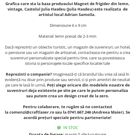
Muzeul National de Istorie a
Grafica care sta la baza produsului Magnet de frigider din lemn,
Sacose bumbac
Romaniei
vintage, Castelul Julia Hasdeu (Julia Hasdeu) este realizata de
artistul local Adrian Samoila.
Suport pahare suvenir
Muzeul Unirii Iasi
Orase si zone istorice
Suport pahare suvenir din lemn
Dimensiune 6 x 9 cm
Suport pahare suvenir din pluta
Brasov
Material: lemn presat de 2-3 mm
Tablou suvenir
Bucuresti
Dacă reprezinți un obiectiv turistic, un magazin de suveniruri, un hotel,
Cluj Napoca
Tablouri acuarela
o pensiune sau un magazin de artizanat, contacteaza-ne pentru a crea
Colonada Imperiala, Buzias
Tablouri gravate
suveniruri personalizate special pentru tine, care sa povesteasca
istoria si personajele locale specifice locatiei tale
Iasi
Tablouri metalice
Maramures
Reprezinti o companie?
Imaginează-ți că brandul tău vrea să iasă în
Colectia "Belle Epoque"
evidență nu doar prin produse sau servicii, ci și prin amintiri de neuitat
Oradea
Colectia "Visit Romania"
pe care le lasă în urmă
. Poți alege oricare din modelele noastre de
Sibiu
Colectia medievala
suveniruri deja existente pe site pe care le putem personaliza
sau putem crea un design creat de la zero.
Timisoara
Colectia Vintage
Palate si Curti Domnesti
Pentru colaborare, te rugăm să ne contactezi
la comenzi@craftlaser.ro sau la 0741.667.246 (Andreea Maier). Se
Curtea Domneasca, Targoviste
acordă prețuri speciale pentru parteneriate!
Palatul Alexandru Ioan Cuza,
Ruginoasa
IN STOC
Durata de livrare:
maxim 5 zile lucratoare