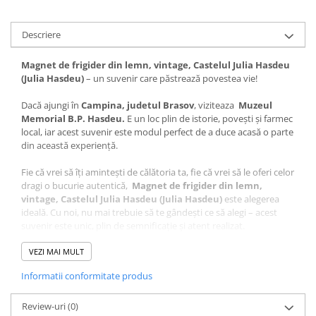
Descriere
Magnet de frigider din lemn, vintage, Castelul Julia Hasdeu
(Julia Hasdeu)
– un suvenir care păstrează povestea vie!
Dacă ajungi în
Campina, judetul Brasov
, viziteaza
Muzeul
Memorial B.P. Hasdeu.
E un loc plin de istorie, povești și farmec
local, iar acest suvenir este modul perfect de a duce acasă o parte
din această experiență.
Fie că vrei să îți amintești de călătoria ta, fie că vrei să le oferi celor
dragi o bucurie autentică,
Magnet de frigider din lemn,
vintage, Castelul Julia Hasdeu (Julia Hasdeu)
este alegerea
ideală. Cu noi, nu mai trebuie să te gândești ce să alegi – acest
suvenir este unic, plin de semnificație și atent realizat.
Ce face acest suvenir special?
VEZI MAI MULT
Design autentic
: Realizat cu măiestrie în atelierul Craftlaser
Informatii conformitate produs
din Oradea, fiecare produs este lucrat cu grijă pentru a păstra
autenticitatea locului.
Review-uri
Artă personalizată
(0)
: Grafica care stă la baza acestui suvenir