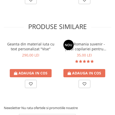
Pandantiv din lemn este realizat in atelierul
Craftlaser
din
Oradea.
PRODUSE SIMILARE
Geanta din material iuta cu
X si 0 Romania suvenir -
NOU
text personalizat "Vise"
jocul copilariei pentru
calatorii (Tic Tac Toe)
290,00 LEI
35,00 LEI
ADAUGA IN COS
ADAUGA IN COS
Newsletter
Nu rata ofertele si promotiile noastre