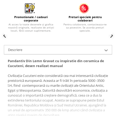
Palatul Culturii Iasi
Promotionale / cadouri
Preturi speciale pentru
corporate
colaborari
Ai acces la toate desenele și grafica
Pentru colaborare, contacteaza-ne
noastră originale, realizate de artiști
sa povestim. Se acorda preturi
locali, fără costuri suplimentare.
speciale.
Descriere
Pandantiv Din Lemn Gravat cu inspiratie din ceramica de
Cucuteni, desen realizat manual
Civilizația Cucuteni este considerată cea mai interesantă civilizație
preistorică europeană. Aceasta ar fi trăit în perioada 5000 -3500
î.H, fiind contemporană cu marile civilizații ale Orientului Antic,
Egipt și Mesopotamia. Datorită dezvoltării economice, civilizația a
cunoscut o importantă creștere demografică, ceea ce a dus la
extinderea teritoriului ocupat. Acesta se suprapune peste Estul
României, Republica Moldova și Sud Vestul Ucrainei,
ajungând la
un areal de aproximativ 350 000 de kmp atunci când civilizația a
atins nivelul maxim de dezvoltare.