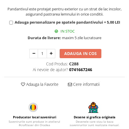
Muzeul National de Istorie a
Sacose bumbac
Romaniei
Pandantivul este protejat pentru exterior cu un strat de lac incolor,
asigurand pastrarea lemnului in orice conditii.
Suport pahare suvenir
Muzeul Unirii Iasi
Adauga personalizare pe spatele pandantivului + 5,00 LEI
Orase si zone istorice
Suport pahare suvenir din lemn
Suport pahare suvenir din pluta
IN STOC
Brasov
Durata de livrare:
maxim 5 zile lucratoare
Tablou suvenir
Bucuresti
Cluj Napoca
Tablouri acuarela
ADAUGA IN COS
Colonada Imperiala, Buzias
Tablouri gravate
Iasi
Tablouri metalice
Cod Produs:
C288
Ai nevoie de ajutor?
0741667246
Maramures
Colectia "Belle Epoque"
Oradea
Colectia "Visit Romania"
Adauga la Favorite
Cere informatii
Sibiu
Colectia medievala
Timisoara
Colectia Vintage
Palate si Curti Domnesti
Curtea Domneasca, Targoviste
Palatul Alexandru Ioan Cuza,
Producator local suveniruri
Desene si grafica originala
Ruginoasa
Suvenirurile sunt produse in atelierul
Desenele care stau la baza
#craftlaser din Oradea
suvenirurilor sunt realizate manual.