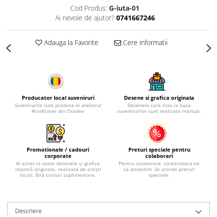
Palatul Culturii Iasi
Cod Produs:
G-iuta-01
Ai nevoie de ajutor?
0741667246
Adauga la Favorite
Cere informatii
Producator local suveniruri
Desene si grafica originala
Suvenirurile sunt produse in atelierul
Desenele care stau la baza
#craftlaser din Oradea
suvenirurilor sunt realizate manual.
Promotionale / cadouri
Preturi speciale pentru
corporate
colaborari
Ai acces la toate desenele și grafica
Pentru colaborare, contacteaza-ne
noastră originale, realizate de artiști
sa povestim. Se acorda preturi
locali, fără costuri suplimentare.
speciale.
Descriere