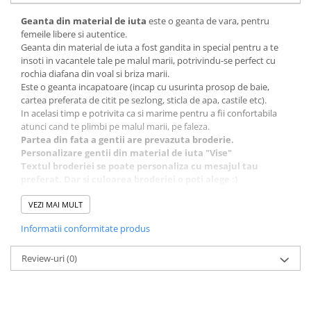
Geanta din material de iuta
este o geanta de vara, pentru
femeile libere si autentice.
Geanta din material de iuta a fost gandita in special pentru a te
insoti in vacantele tale pe malul marii, potrivindu-se perfect cu
rochia diafana din voal si briza marii.
Este o geanta incapatoare (incap cu usurinta prosop de baie,
cartea preferata de citit pe sezlong, sticla de apa, castile etc).
In acelasi timp e potrivita ca si marime pentru a fii confortabila
atunci cand te plimbi pe malul marii, pe faleza.
Partea din fata a gentii are prevazuta broderie.
Personalizare gentii din material de iuta "Vise"
Textul broderiei se poate personaliza cu mesajul tau
preferat. Dar si culoarea broderiei o poti alege :)
Geanta din material de iuta este confectionata din iuta de
cea mai buna calitate, fiind realizata handmade
VEZI MAI MULT
.
Pe interior, geanta are captuseala din bumbac. Prezinta un
Informatii conformitate produs
buzunar lateral cu inchidere cu fermoar si inca 1 buzunar mare
pentru depozitare diverse lucruri marunte.
Dimensiuni: 48 cm x 38 cm x 18 cm
Review-uri
(0)
Pentru ca toate produsele se realizeaza manual, timpul de livrare
este de maxim 10 zile lucratoare.
Hai alaturi de noi si pe pagina noastra de
Facebook
Descopera colectia noastra de
genti si accesorii