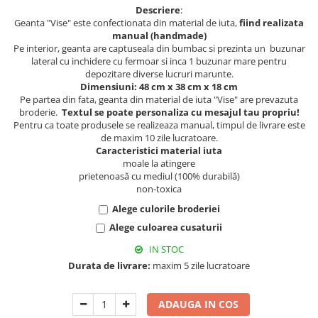
Muzeul National de Istorie a
Descriere
:
Sacose bumbac
Romaniei
Geanta "Vise" este confectionata din material de iuta,
fiind realizata
Suport pahare suvenir
manual (handmade)
Muzeul Unirii Iasi
Pe interior, geanta are captuseala din bumbac si prezinta un buzunar
Orase si zone istorice
Suport pahare suvenir din lemn
lateral cu inchidere cu fermoar si inca 1 buzunar mare pentru
depozitare diverse lucruri marunte.
Suport pahare suvenir din pluta
Brasov
Dimensiuni: 48 cm x 38 cm x 18 cm
Tablou suvenir
Bucuresti
Pe partea din fata, geanta din material de iuta "Vise" are prevazuta
broderie.
Textul se poate personaliza cu mesajul tau propriu!
Cluj Napoca
Tablouri acuarela
Pentru ca toate produsele se realizeaza manual, timpul de livrare este
Colonada Imperiala, Buzias
Tablouri gravate
de maxim 10 zile lucratoare.
Caracteristici material iuta
Iasi
Tablouri metalice
moale la atingere
Maramures
Colectia "Belle Epoque"
prietenoasă cu mediul (100% durabilă)
non-toxica
Oradea
Colectia "Visit Romania"
Sibiu
Alege culorile broderiei
Colectia medievala
Timisoara
Alege culoarea cusaturii
Colectia Vintage
Palate si Curti Domnesti
IN STOC
Durata de livrare:
maxim 5 zile lucratoare
Curtea Domneasca, Targoviste
Palatul Alexandru Ioan Cuza,
Ruginoasa
ADAUGA IN COS