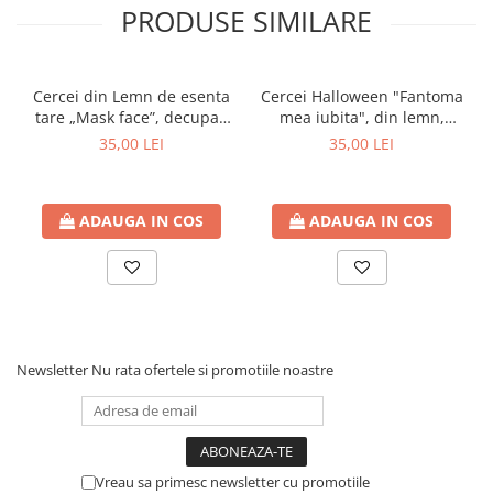
PRODUSE SIMILARE
Toate produsele listate pe
Craftlaser.ro
sunt realizate in
atelierul nostru din Oradea.
In atelierul Craftlaser cream povesti de viata, asortate cu pasiune
si dedicare, avand ca scop final realizarea de genti si acceorii
Cercei din Lemn de esenta
Cercei Halloween "Fantoma
handmade brodate si/sau gravate.
tare „Mask face”, decupati
mea iubita", din lemn,
laser
decupati laser
35,00 LEI
35,00 LEI
ADAUGA IN COS
ADAUGA IN COS
Newsletter
Nu rata ofertele si promotiile noastre
Vreau sa primesc newsletter cu promotiile