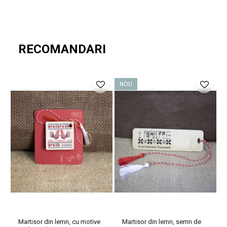
Martisorul celebrează venirea primaverii. Daruit de 1 martie, este un
obicei specific romanesc.
RECOMANDARI
Stiai ca in Bucovina femeile daruiesc de fapt martisoare barbatilor?
NOU
Martisorul a fost acceptat pentru a fi inclus in lista reprezentantiva
UNESCO a patrimoniului imaterial al umanitaţii.
Produsul Martisor din lemn, "Magie de primavara" este
realizat in atelierul
Craftlaser
din Oradea.
Pentru colaborare, va rugam sa ne contactati pe e-mail sau la
numarul de telefon afisat pe site. Se acorda preturi speciale.
Martisor din lemn, cu motive
Martisor din lemn, semn de