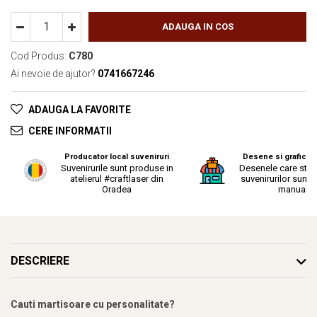
ADAUGA IN COS
Cod Produs:
C780
Ai nevoie de ajutor?
0741667246
ADAUGA LA FAVORITE
CERE INFORMATII
Producator local suveniruri
Desene si grafica o
Suvenirurile sunt produse in
Desenele care stau
atelierul #craftlaser din
suvenirurilor sunt r
Oradea
manual.
DESCRIERE
Cauti martisoare cu personalitate?