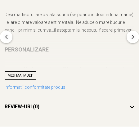
Desi martisorul are o viata scurta (se poarta in doar in luna martie)
, el are o mare valoare sentimentala. Ne aduce o mare bucurie
cand il primim si cumva…il asteptam la inceputul fiecarei primaveri.
PERSONALIZARE
Produsul
Martisor din lemn, "Magie de primavara" se poate
VEZI MAI MULT
personaliza, pe cartonul pe care este prins, cu mesajul si/sau
numele dorit.
Informatii conformitate produs
Personalizarea se realizeaza pe cartonul de care este prins
REVIEW-URI
(0)
martisorul, pentru ca tu sa-l poti porta cu drag, dar in acelasi timp
sa stii ca a fost realizat special pentru tine. Atunci cand cineva drag
iti face un cadou personalizat, stii ca s-a gandit la tine si a vrut sa-ti
daruiasca o parte din sufletul sau.