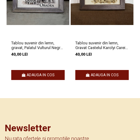
Tablou suvenir din lemn,
Tablou suvenir din lemn,
gravat, Palatul Vulturul Negru,
Gravat Castelul Karolyi Carei,
G
dimensiune 10 x15 cm, rama
dimensiune 10/15, rama
40,00 LEI
40,00 LEI
inclusa
inclusa
ADAUGA IN COS
ADAUGA IN COS
Newsletter
Nu rata ofertele si promotiile noastre