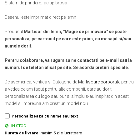
Sistem de prindere: ac tip brosa
Muzeul National de Istorie a Romaniei
Suport pahare suvenir
Muzeul Unirii Iasi
Suport pahare suvenir din lemn
Desenul este imprimat direct pe lemn
Orase si zone istorice
Suport pahare suvenir din pluta
Brasov
Tablou suvenir
Produsul
Martisor din lemn, "Magie de primavara" se poate
Bucuresti
personaliza, pe cartonul pe care este prins, cu mesajul si/sau
Tablouri acuarela
Cluj Napoca
numele dorit.
Tablouri gravate
Colonada Imperiala, Buzias
Tablouri metalice
Pentru colaborare, va rugam sa ne contactati pe e-mail sau la
Iasi
Colectia "Belle Epoque"
numarul de telefon afisat pe site. Se acorda preturi speciale.
Maramures
Colectia "Visit Romania"
Oradea
Colectia medievala
De asemenea, verifica si Categoria de
Martisoare corporate
pentru
Sibiu
a vedea ce am facut pentru alte companii, care au dorit
Colectia Vintage
Timisoara
personalizarea cu logo sau pur si simplu s-au inspirat din acest
Palate si Curti Domnesti
model si impreuna am creat un model nou.
Curtea Domneasca, Targoviste
Personalizeaza cu nume sau text
Palatul Alexandru Ioan Cuza,
IN STOC
Ruginoasa
Durata de livrare:
maxim 5 zile lucratoare
Palatul Culturii Iasi