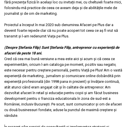
fără prezența fizică în același loc cu invitații mei, cu cheltuieli foarte mici,
folosindu-mă practice de ceea ce aveam deja și de abilitățile mele de
journalist și de om de marketing.
Proiectul a început în mai 2020 sub denumirea Afaceri pe Plus dar a
devenit foarte repede clar că nu poate acoperi tot ceea ce aș fi vrut să
transmit și l-am redenumit Viața pe Plus.
(Despre Ștefania Filip) Sunt Ștefania Filip, antreprenor cu experiență de
afaceri de peste 18 ani.
Cred că cea mai bună versiune a mea este aici și acum și că ceea ce
experimentăm, oricum l-am cataloga pe moment, pozitiv sau negativ,
este necesar pentru creștere personală, pentru Viață pe Plus! Am o vastă
experiență de marketing , jurnalism și comunicare online dobândită prin
experiență profesională (din 1998 pana in prezent) și învățare continuă,
atât atunci când eram angajat cât și în calitate de antreprenor. Am
dezvoltat afaceri în retail și educație pentru copii și am făcut business
development pentru o franciza educationala în zona de sud-est a
României, inclusiv București. Pe scurt, sunt comunicator și om de afaceri
cu două businessuri fondate, aduse la punctul de maximă creștere și
vândute.
În prezent ofer servicii de consultanță și implementez strategii și