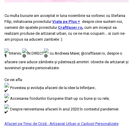
Castelul Karolyi, Carei
Cani suvenir
Castelul Peles
Colectia "Orase Medievale"
Cu multa bucurie am acceptat in luna noiembrie sa vorbesc cu Stefania
Cetatea Alba Carolina
Filip, initiatoarea proiectului
Viata pe Plus +
despre cine suntem noi,
Cetatea de Scaun a Sucevei
Colectia Semne de carte Suvenir
oamenii din spatele proiectului
Craftlaser.ro
,
cum am inceput sa
Cetatea Oradea
Semn de carte suvenir acuarela
realizam produse de artizanat urban, cu ce ne mai ocupam....si cum ne-
Sighisoara
am propus sa aducem zambete :)
Semn de carte suvenir gravat
Muzee / Case Memoriale
Globuri suvenir
Interviu
ÎN DIRECT
cu Andreea Maier, @craftlaser.ro, despre o
Bojdeuca "Ion Creanga", Iasi
Magneti de frigider, din lemn
afacere care aduce zâmbete și păstrează amintiri: obiecte de artizanat și
Casa Darvas La Roche, Oradea
Magneti de frigider acuarela
suveniruri gravate personalizate.
Casa Junimii Iasi (Muzeul Vasile
Magneti de frigider din lemn, VINTAGE
Pogor)
Ce vei afla:
Magneti de frigider, din lemn, gravati
Castelul Julia Hasdeu (Muzeul
Povestea și evoluția afacerii de la idee la înființare ;
Mitul Dracula
Memorial B.P. Hasdeu)
Accesarea fondurilor Europene Start-up cu bune și cu rele;
Cazinoul Constanta
Personalitati istorice si culturale
Galeria Artei Iesene (Muzeul Nicolae
Puzzle suvenir
Despre reinventarea afacerii în anul 2020 în contextul pandemiei
Gane)
Romania
Muzeul de Arta Cluj Napoca
Afaceri pe Timp de Criză - Artizanat Urban și Cadouri Personalizate
Sacose bumbac
Muzeul National Brukenthal Sibiu