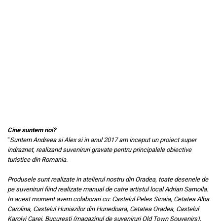
Muzeul National de Istorie a Romaniei
Suport pahare suvenir
Muzeul Unirii Iasi
Suport pahare suvenir din lemn
Orase si zone istorice
Suport pahare suvenir din pluta
Brasov
Tablou suvenir
Bucuresti
Tablouri acuarela
Cluj Napoca
Tablouri gravate
Colonada Imperiala, Buzias
Tablouri metalice
Iasi
Colectia "Belle Epoque"
Maramures
Colectia "Visit Romania"
Oradea
Colectia medievala
Cine suntem noi?
Sibiu
"
Suntem Andreea si Alex si in anul 2017 am inceput un proiect super
Colectia Vintage
Timisoara
indraznet, realizand suveniruri gravate pentru principalele obiective
turistice din Romania.
Palate si Curti Domnesti
Curtea Domneasca, Targoviste
Produsele sunt realizate in atelierul nostru din Oradea, toate desenele de
Palatul Alexandru Ioan Cuza,
pe suveniruri fiind realizate manual de catre artistul local Adrian Samoila.
Ruginoasa
In acest moment avem colaborari cu: Castelul Peles Sinaia, Cetatea Alba
Carolina, Castelul Huniazilor din Hunedoara, Cetatea Oradea, Castelul
Palatul Culturii Iasi
Karolyi Carei, Bucuresti (magazinul de suveniruri Old Town Souvenirs),