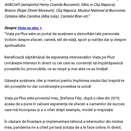
Art&Craft (aeroportul Henry Coanda Bucuresti, Sibiu si Cluj Napoca),
Brasov (Rope Street Museum), Cluj Napoca, Muzeul National al Bucovinei,
Cetatea Alba Carolina (Alba Iulia), Castelul Bran etc
."
Despre
Viata pe plus +
"Viața pe Plus este un portal de susținere a dezvoltării tale personale
Vorbim despre afaceri, carieră, stil de viață, sport și nutriție dar și despre
spiritualitate.
Beneficiază săptămânal de experiența intervievaților Viața pe Plus!
Urmărește interviuri în direct cu cei care au consimțit să împărtășească
poveștile lor, provocările, ce au reușit și mai ales ce au învățat!
Găsește susținere, idei și mentori pentru împlinirea visului tău! Inspiră-te
din poveștile lor dar construiește povestea ta unică!
Viața pe Plus este proiectul meu, Ștefania Filip, după o idee din 2019,
aceea de a pune în valoare experiența de afaceri a oamenilor de succes
care mă înconjurau și a o oferi drept exemplu, model și inspirație.
În căutare de finanțare și implementare tehnică a interviurilor din mintea
mea, pandemia mi-a oferit pe tavă soluția de a le face online, în direct,