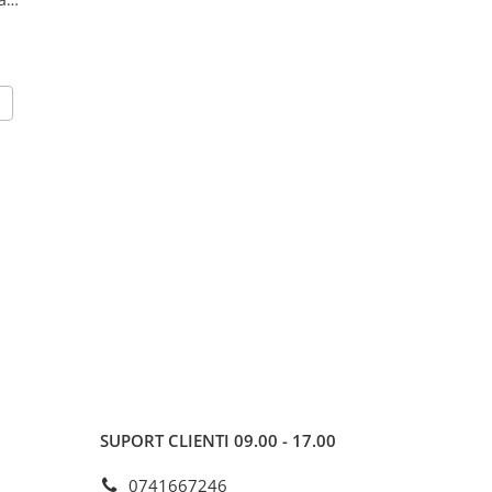
Primariei" Oradea
Peles" Sinaia
12,00 LEI
12,00 LEI
CONFIGUREAZA
ADAUGA IN COS
SUPORT CLIENTI
09.00 - 17.00
0741667246