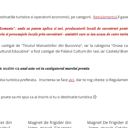
natiile turistice si operatorii economici, pe categorii.
Regulamentul
il gase
𝒐𝒎𝒂𝒏𝒊𝒂", 𝒖𝒏𝒅𝒆 𝒔𝒂 𝒑𝒖𝒕𝒆𝒎 𝒂𝒑𝒍𝒊𝒄𝒂 𝒔𝒊 𝒏𝒐𝒊, 𝒑𝒓𝒐𝒅𝒖𝒄𝒂𝒕𝒐𝒓𝒊𝒊 𝒍𝒐𝒄𝒂𝒍𝒊 𝒅𝒆 𝒔𝒖𝒗𝒆𝒏𝒊𝒓𝒖𝒓𝒊 𝒑𝒆𝒏𝒕
𝒓𝒊𝒂 𝒔𝒊 𝒑𝒆𝒓𝒔𝒐𝒏𝒂𝒋𝒆𝒍𝒆 𝒍𝒐𝒄𝒂𝒍𝒆 𝒑𝒓𝒊𝒏 𝒔𝒖𝒗𝒆𝒏𝒊𝒓𝒖𝒓𝒊 - 𝒂𝒎𝒊𝒏𝒕𝒊𝒓𝒊 𝒄𝒂𝒓𝒆 𝒔𝒆 𝒊𝒂𝒖 𝒂𝒄𝒂𝒔𝒂 𝒅𝒆 𝒄𝒂𝒕𝒓𝒆 𝒕𝒖𝒓𝒊𝒔
 castigat de "Tinutul Manastirilor din Bucovina", iar la categoria "Orase ca
ural Educative" a fost castigat de Palatul Culturii din Iasi, iar Castelul Bran
 𝒂𝒏𝒖𝒍 𝒂𝒔𝒕𝒂 𝒗𝒆𝒊 𝒕𝒖 𝒄𝒂𝒔𝒕𝒊𝒈𝒂𝒕𝒐𝒓𝒖𝒍 𝒎𝒂𝒓𝒆𝒍𝒖𝒊 𝒑𝒓𝒆𝒎𝒊𝒖
ia turistica preferata. Inscrierea se face
aici
, dar te rog citeste si Regulamen
oate sa-mi spui ca ai inscris si tu o destinatie turistica 😊
der din
Magnet de frigider din
Magnet De Frigider d
eatrul
lemn, gravat, Sinagoga
lemn, gravat, Cetate