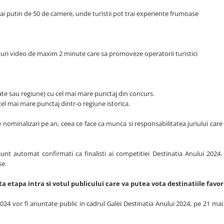
mai putin de 50 de camere, unde turistii pot trai experiente frumoase
lipuri video de maxim 2 minute care sa promoveze operatorii turistici
tate sau regiune) cu cel mai mare punctaj din concurs.
 cel mai mare punctaj dintr-o regiune istorica.
e nominalizari pe an, ceea ce face ca munca si responsabilitatea juriului care
 sunt automat confirmati ca finalisti ai competitiei Destinatia Anului 2024.
se.
sta etapa intra si votul publicului care va putea vota destinatiile favor
4 vor fi anuntate public in cadrul Galei Destinatia Anului 2024, pe 21 mai