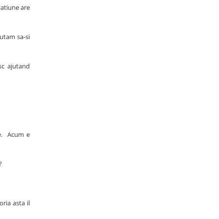
tatiune are
jutam sa-si
sc ajutand
te. Acum e
 ?
ria asta il