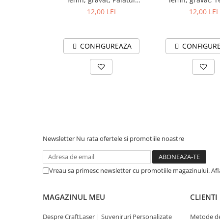
"Vulturul Negru" Oradea
Regina Maria din
12,00 LEI
12,00 LEI
CONFIGUREAZA
CONFIGUR
Newsletter
Nu rata ofertele si promotiile noastre
Vreau sa primesc newsletter cu promotiile magazinului. Af
MAGAZINUL MEU
CLIENTI
Despre CraftLaser | Suveniruri Personalizate
Metode de