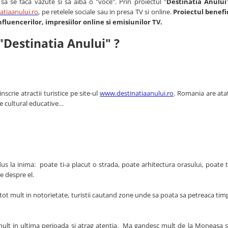
ce sa se faca vazute si sa aiba o "voce". Prin proiectul "
Destinatia Anului
tiaanului.ro
, pe retelele sociale sau in presa TV si online.
Proiectul benefi
influencerilor, impresiilor online si emisiunilor TV.
"Destinatia Anului" ?
crie atractii turistice pe site-ul
www.destinatiaanului.ro
. Romania are ata
le cultural educative…
 dus la inima: poate ti-a placut o strada, poate arhitectura orasului, poate ti
ulte despre el.
t tot mult in notorietate, turistii cautand zone unde sa poata sa petreaca tim
mult in ultima perioada si atrag atentia. Ma gandesc mult de la Moneasa sa