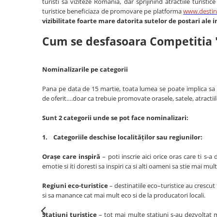
Palatul Culturii Iasi
turisti sa viziteze Romania, dar sprijinind atractiile turisti
turistice beneficiaza de promovare pe platforma
www.destina
vizibilitate foarte mare datorita sutelor de postari ale 
Cum se desfasoara Competitia 
Nominalizarile pe categorii
Pana pe data de 15 martie, toata lumea se poate implica sa ins
de oferit….doar ca trebuie promovate orasele, satele, atractii
Sunt 2 categorii unde se pot face nominalizari:
1. Categoriile deschise localităților sau regiunilor:
Orașe care inspiră
– poti inscrie aici orice oras care ti s-a
emotie si iti doresti sa inspiri ca si alti oameni sa stie mai m
Regiuni eco-turistice
– destinatiile eco–turistice au crescu
si sa manance cat mai mult eco si de la producatori locali.
Stațiuni turistice
– tot mai multe statiuni s-au dezvoltat 