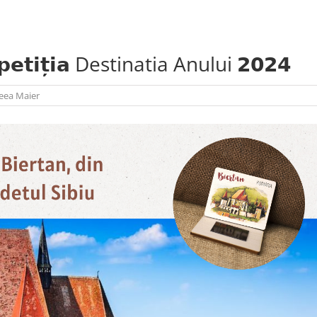
𝗺𝗽𝗲𝘁𝗶𝘁̦𝗶𝗮 Destinatia Anului 𝟮𝟬𝟮𝟰
eea Maier