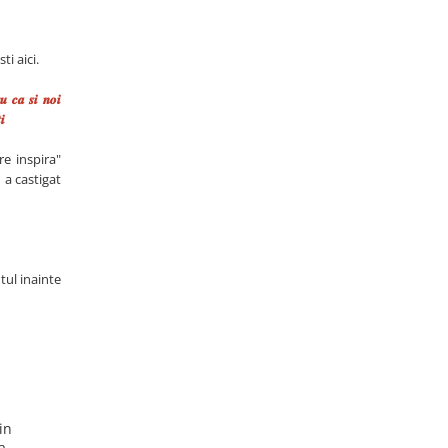
sti aici.
𝒖 𝒄𝒂 𝒔𝒊 𝒏𝒐𝒊
𝒊
re inspira"
 a castigat
tul inainte
in
Magnet de frigider din
Magnet de frigider din
a
lemn, gravat, "Palatul
lemn, gravat "Castelul