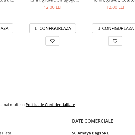
 Oradea
Neologa "Zion" Oradea
Oradea
12,00 LEI
12,00 LEI
EAZA
CONFIGUREAZA
CONFIGUREAZA
la mai multe in
Politica de Confidentialitate
DATE COMERCIALE
 Plata
SC Amaya Bags SRL