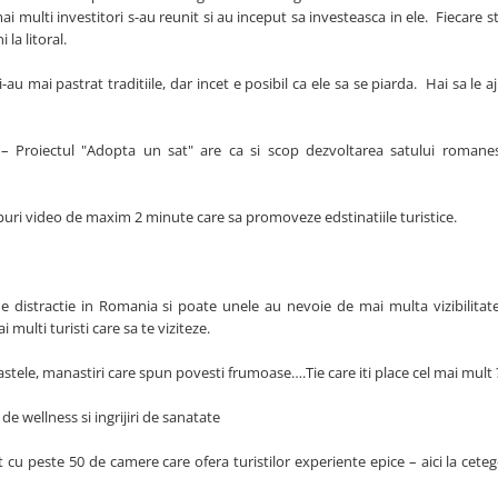
 multi investitori s-au reunit si au inceput sa investeasca in ele. Fiecare s
i la litoral.
u mai pastrat traditiile, dar incet e posibil ca ele sa se piarda. Hai sa le a
 – Proiectul "Adopta un sat" are ca si scop dezvoltarea satului romane
ipuri video de maxim 2 minute care sa promoveze edstinatiile turistice.
e distractie in Romania si poate unele au nevoie de mai multa vizibilita
 multi turisti care sa te viziteze.
tele, manastiri care spun povesti frumoase….Tie care iti place cel mai mult
 de wellness si ingrijiri de sanatate
cu peste 50 de camere care ofera turistilor experiente epice – aici la cetego