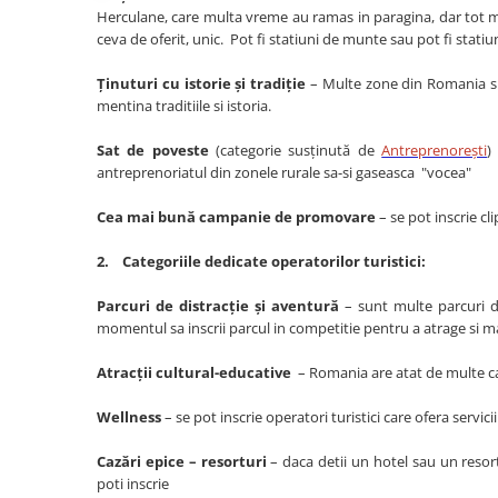
Herculane, care multa vreme au ramas in paragina, dar tot mai
ceva de oferit, unic. Pot fi statiuni de munte sau pot fi statiun
Ținuturi cu istorie și tradiție
– Multe zone din Romania si-a
mentina traditiile si istoria.
Sat de poveste
(categorie susținută de
Antreprenorești
)
antreprenoriatul din zonele rurale sa-si gaseasca "vocea"
Cea mai bună campanie de promovare
– se pot inscrie cl
2. Categoriile dedicate operatorilor turistici:
Parcuri de distracție și aventură
– sunt multe parcuri d
momentul sa inscrii parcul in competitie pentru a atrage si mai
Atracții cultural-educative
– Romania are atat de multe cas
Wellness
– se pot inscrie operatori turistici care ofera servicii
Cazări epice – resorturi
– daca detii un hotel sau un resort 
poti inscrie