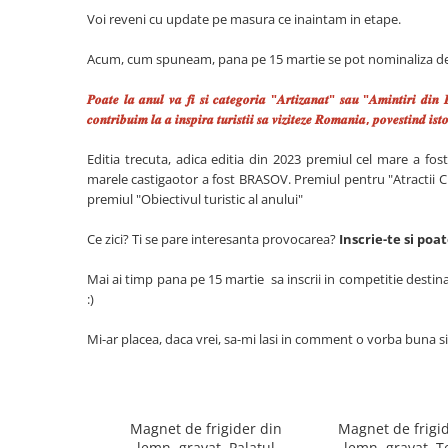
Voi reveni cu update pe masura ce inaintam in etape.
Acum, cum spuneam, pana pe 15 martie se pot nominaliza desti
𝑷𝒐𝒂𝒕𝒆 𝒍𝒂 𝒂𝒏𝒖𝒍 𝒗𝒂 𝒇𝒊 𝒔𝒊 𝒄𝒂𝒕𝒆𝒈𝒐𝒓𝒊𝒂 "𝑨𝒓𝒕𝒊𝒛𝒂𝒏𝒂𝒕" 𝒔𝒂𝒖 "𝑨𝒎𝒊𝒏𝒕𝒊𝒓𝒊 𝒅𝒊𝒏 
𝒄𝒐𝒏𝒕𝒓𝒊𝒃𝒖𝒊𝒎 𝒍𝒂 𝒂 𝒊𝒏𝒔𝒑𝒊𝒓𝒂 𝒕𝒖𝒓𝒊𝒔𝒕𝒊𝒊 𝒔𝒂 𝒗𝒊𝒛𝒊𝒕𝒆𝒛𝒆 𝑹𝒐𝒎𝒂𝒏𝒊𝒂, 𝒑𝒐𝒗𝒆𝒔𝒕𝒊𝒏𝒅 𝒊𝒔𝒕
Editia trecuta, adica editia din 2023 premiul cel mare a fost
marele castigaotor a fost BRASOV. Premiul pentru "Atractii Cult
premiul "Obiectivul turistic al anului"
Ce zici? Ti se pare interesanta provocarea?
Inscrie-te si poate auzim ca
Mai ai timp pana pe 15 martie sa inscrii in competitie destinat
:)
Mi-ar placea, daca vrei, sa-mi lasi in comment o vorba buna si p
Magnet de frigider din
Magnet de frigi
lemn, gravat, Palatul
lemn, gravat, T