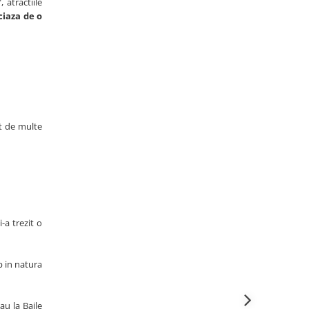
", atractiile
ciaza de o
t de multe
-a trezit o
p in natura
u la Baile