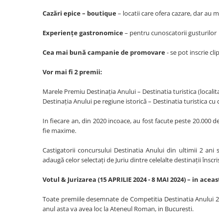
Cazări epice – boutique
– locatii care ofera cazare, dar au 
Experiențe gastronomice
– pentru cunoscatorii gusturilor
Cea mai bună campanie de promovare
- se pot inscrie c
Vor mai fi 2 premii:
Marele Premiu Destinația Anului – Destinatia turistica (locali
Destinația Anului pe regiune istorică – Destinatia turistica cu
In fiecare an, din 2020 incoace, au fost facute peste 20.000 d
fie maxime.
Castigatorii concursului Destinatia Anului din ultimii 2 ani
adaugă celor selectați de Juriu dintre celelalte destinații înscri
Votul & Jurizarea (15 APRILIE 2024 - 8 MAI 2024) – in acea
Toate premiile desemnate de Competitia Destinatia Anului 202
anul asta va avea loc la Ateneul Roman, in Bucuresti.