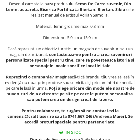
Muzeul National de Istorie a
Desenul care sta la baza produsului
Semn De Carte suvenir, Din
Sacose bumbac
Romaniei
Lemn, acuarela, Biserica Fortificata Biertan, Biertan, Sibiu
este
realizat manual de artistul Adrian Samoila.
Suport pahare suvenir
Muzeul Unirii Iasi
Orase si zone istorice
Suport pahare suvenir din lemn
Material: lemn grosime max. 0.8 mm
Suport pahare suvenir din pluta
Brasov
Dimensiune: 5.0 cm x 15.0 cm
Tablou suvenir
Bucuresti
Dacă reprezinți un obiectiv turistic, un magazin de suveniruri sau un
Cluj Napoca
Tablouri acuarela
magazin de artizanat,
contacteaza-ne pentru a crea suveniruri
Colonada Imperiala, Buzias
Tablouri gravate
personalizate special pentru tine, care sa povesteasca istoria si
personajele locale specifice locatiei tale
Iasi
Tablouri metalice
Maramures
Reprezinti o companie?
Imaginează-ți că brandul tău vrea să iasă în
Colectia "Belle Epoque"
evidență nu doar prin produse sau servicii, ci și prin amintiri de neuitat
Oradea
Colectia "Visit Romania"
pe care le lasă în urmă
. Poți alege oricare din modelele noastre de
Sibiu
Colectia medievala
suveniruri deja existente pe site pe care le putem personaliza
sau putem crea un design creat de la zero.
Timisoara
Colectia Vintage
Palate si Curti Domnesti
Pentru colaborare, te rugăm să ne contactezi la
comenzi@craftlaser.ro sau la 0741.667.246 (Andreea Maier). Se
Curtea Domneasca, Targoviste
acordă prețuri speciale pentru parteneriate!
Palatul Alexandru Ioan Cuza,
Ruginoasa
IN STOC
Durata de livrare:
maxim 5 zile lucratoare