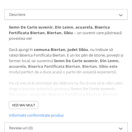
Descriere
Semn De Carte suvenir, Din Lemn, acuarela, Biserica
Fortificata Biertan, Biertan, Sibiu
– un suvenir care păstrează
povestea vie!
Dacă ajungi în
comuna Biertan, judet Sibiu
, nu trebuie să
ratezi Biserica Fortificata Biertan. E un loc plin de istorie, povești și
farmec local, iar suvenirul
Semn De Carte suvenir, Din Lemn,
acuarela, Biserica Fortificata Biertan, Biertan, Sibiu este
modul perfect de a duce acasă o parte din această experiență.
Fie că vrei să îți amintești de călătoria ta, fie că vrei să le oferi celor
dragi o bucurie autentică, produsul
Semn De Carte suvenir,
Din Lemn, acuarela, Biserica Fortificata Biertan, Biertan,
Sibiu
este alegerea ideală. Cu noi, nu mai trebuie să te gândești
ce să alegi – acest suvenir este unic, plin de semnificație și atent
VEZI MAI MULT
realizat.
Informatii conformitate produs
Ce face acest suvenir special?
Review-uri
(0)