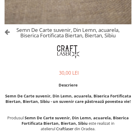
Castelul Karolyi, Carei
Cani suvenir
Castelul Peles
Colectia "Orase Medievale"
Cetatea Alba Carolina
Cetatea de Scaun a Sucevei
Colectia Semne de carte Suvenir
Semn De Carte suvenir, Din Lemn, acuarela,
Cetatea Oradea
Semn de carte suvenir acuarela
Biserica Fortificata Biertan, Biertan, Sibiu
Sighisoara
Semn de carte suvenir gravat
Muzee / Case Memoriale
Globuri suvenir
Bojdeuca "Ion Creanga", Iasi
Magneti de frigider, din lemn
Casa Darvas La Roche, Oradea
Magneti de frigider acuarela
30,00 LEI
Casa Junimii Iasi (Muzeul Vasile
Magneti de frigider din lemn,
Pogor)
VINTAGE
Descriere
Castelul Julia Hasdeu (Muzeul
Magneti de frigider, din lemn,
Memorial B.P. Hasdeu)
Semn De Carte suvenir, Din Lemn, acuarela, Biserica Fortificata
gravati
Cazinoul Constanta
Biertan, Biertan, Sibiu - un suvenir care păstrează povestea vie!
Mitul Dracula
Galeria Artei Iesene (Muzeul
Personalitati istorice si culturale
Nicolae Gane)
Produsul
Semn De Carte suvenir, Din Lemn, acuarela, Biserica
Muzeul de Arta Cluj Napoca
Puzzle suvenir
Fortificata Biertan, Biertan, Sibiu
este realizat in
atelierul
Craftlaser
din Oradea.
Muzeul National Brukenthal Sibiu
Romania