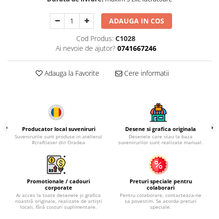
Palatul Culturii Iasi
ADAUGA IN COS
Cod Produs:
C1028
Ai nevoie de ajutor?
0741667246
Adauga la Favorite
Cere informatii
Producator local suveniruri
Desene si grafica originala
Suvenirurile sunt produse in atelierul
Desenele care stau la baza
#craftlaser din Oradea
suvenirurilor sunt realizate manual.
Promotionale / cadouri
Preturi speciale pentru
corporate
colaborari
Ai acces la toate desenele și grafica
Pentru colaborare, contacteaza-ne
noastră originale, realizate de artiști
sa povestim. Se acorda preturi
locali, fără costuri suplimentare.
speciale.