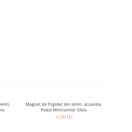
 lemn,
Magnet de frigider din lemn, acuarela,
Suport pah
NOU
biu
Podul Minciunilor Sibiu
12,00 LEI