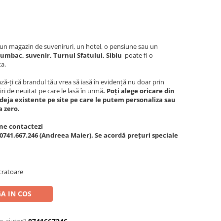
c, un magazin de suveniruri, un hotel, o pensiune sau un
umbac, suvenir, Turnul Sfatului, Sibiu
poate fi o
ta.
ă-ți că brandul tău vrea să iasă în evidență nu doar prin
iri de neuitat pe care le lasă în urmă
. Poți alege oricare din
deja existente pe site pe care le putem personaliza sau
a zero.
ne contactezi
0741.667.246 (Andreea Maier). Se acordă prețuri speciale
cratoare
A IN COS