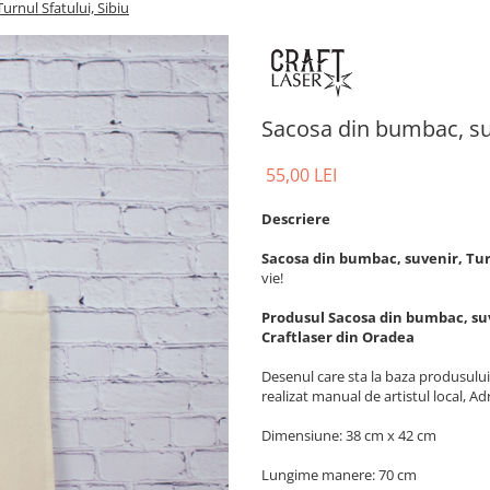
urnul Sfatului, Sibiu
Sacosa din bumbac, suv
55,00 LEI
Descriere
Sacosa din bumbac, suvenir, Turn
vie!
Produsul Sacosa din bumbac, suve
Craftlaser din Oradea
Desenul
care sta la baza produsului
realizat manual de artistul local, Ad
Dimensiune: 38 cm x 42 cm
Lungime manere: 70 cm