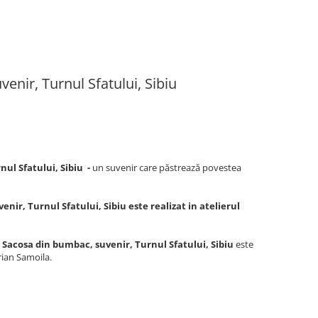
enir, Turnul Sfatului, Sibiu
ul Sfatului, Sibiu -
un suvenir care păstrează povestea
nir, Turnul Sfatului, Sibiu este realizat in atelierul
Sacosa din bumbac, suvenir, Turnul Sfatului, Sibiu
este
rian Samoila.