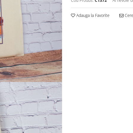
Cod Produs:
C1372
Ai nevoie d
Adauga la Favorite
Cere 