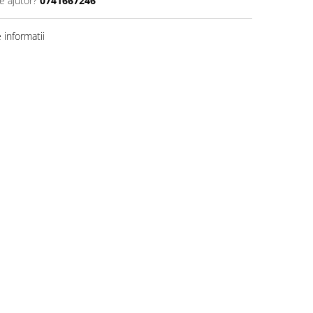
e ajutor?
0741667246
informatii