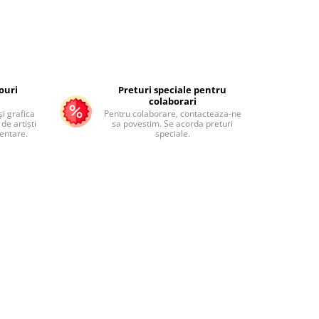
ouri
Preturi speciale pentru
colaborari
și grafica
Pentru colaborare, contacteaza-ne
de artiști
sa povestim. Se acorda preturi
mentare.
speciale.