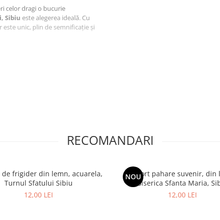
feri celor dragi o bucurie
, Sibiu
este alegerea ideală. Cu
 este unic, plin de semnificație și
aftlaser din Oradea, fiecare produs
i.
suvenir este realizat manual de
iecărui produs.
iect, ci o amintire prețioasă,
ui
RECOMANDARI
ruri sau un magazin de
, Sibiu
poate fi o completare
de frigider din lemn, acuarela,
Suport pahare suvenir, din
nzi@craftlaser.ro sau la
NOU
Turnul Sfatului Sibiu
Biserica Sfanta Maria, Si
iale pentru parteneriate!
12,00 LEI
12,00 LEI
ruri personalizate
, fiecare