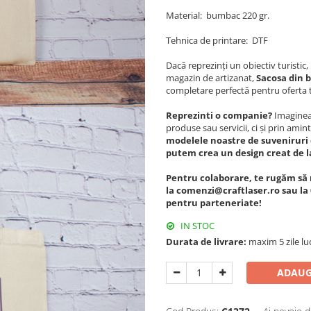
Material: bumbac 220 gr.
Tehnica de printare: DTF
Dacă reprezinți un obiectiv turisti
magazin de artizanat,
Sacosa din b
completare perfectă pentru oferta 
Reprezinti o companie?
Imagineaz
produse sau servicii, ci și prin amint
modelele noastre de suveniruri 
putem crea un design creat de l
Pentru colaborare, te rugăm să 
la comenzi@craftlaser.ro sau la 
pentru parteneriate!
IN STOC
Durata de livrare:
maxim 5 zile lu
ADAUG