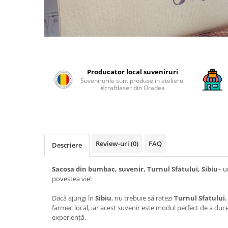
Producator local suveniruri
Suvenirurile sunt produse in atelierul
#craftlaser din Oradea
Review-uri
(0)
FAQ
Descriere
Sacosa din bumbac, suvenir, Turnul Sfatului, Sibiu
– u
povestea vie!
Dacă ajungi în
Sibiu
, nu trebuie să ratezi
Turnul Sfatului.
farmec local, iar acest suvenir este modul perfect de a duc
experiență.