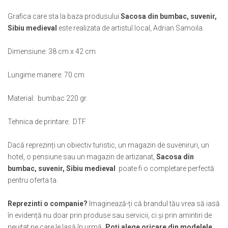
Muzeul National de Istorie a Romaniei
Suport pahare suvenir
Grafica
care sta la baza produsului
Sacosa din bumbac, suvenir,
Muzeul Unirii Iasi
Suport pahare suvenir din lemn
Sibiu medieval
este realizata de artistul local, Adrian Samoila.
Orase si zone istorice
Suport pahare suvenir din pluta
Brasov
Tablou suvenir
Dimensiune: 38 cm x 42 cm
Bucuresti
Tablouri acuarela
Cluj Napoca
Lungime manere: 70 cm
Tablouri gravate
Colonada Imperiala, Buzias
Tablouri metalice
Material: bumbac 220 gr.
Iasi
Colectia "Belle Epoque"
Maramures
Colectia "Visit Romania"
Tehnica de printare: DTF
Oradea
Colectia medievala
Sibiu
Dacă reprezinți un obiectiv turistic, un magazin de suveniruri, un
Colectia Vintage
Timisoara
hotel, o pensiune sau un magazin de artizanat,
Sacosa din
Palate si Curti Domnesti
bumbac, suvenir, Sibiu medieval
poate fi o completare perfectă
pentru oferta ta.
Curtea Domneasca, Targoviste
Palatul Alexandru Ioan Cuza,
Reprezinti o companie?
Imaginează-ți că brandul tău vrea să iasă
Ruginoasa
în evidență nu doar prin produse sau servicii, ci și prin amintiri de
Palatul Culturii Iasi
neuitat pe care le lasă în urmă
. Poți alege oricare din modelele