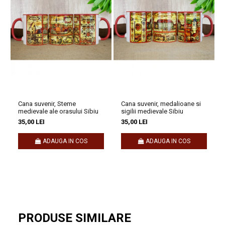
Dacă reprezinți un obiectiv turistic, un magazin de suveniruri, un
hotel, o pensiune sau un magazin de artizanat,
Sacosa din
bumbac, suvenir, Turnul Sfatului, Sibiu
poate fi o completare
perfectă pentru oferta ta.
Reprezinti o companie?
Imaginează-ți că brandul tău vrea să iasă
în evidență nu doar prin produse sau servicii, ci și prin amintiri de
neuitat pe care le lasă în urmă
. Poți alege oricare din modelele
Cana suvenir, Steme
Cana suvenir, medalioane si
noastre de suveniruri deja existente pe site pe care le putem
medievale ale orasului Sibiu
sigilii medievale Sibiu
personaliza sau putem crea un design creat de la zero.
35,00 LEI
35,00 LEI
ADAUGA IN COS
ADAUGA IN COS
Pentru colaborare, te rugăm să ne contactezi
la comenzi@craftlaser.ro sau la 0741.667.246 (Andreea
Maier). Se acordă prețuri speciale pentru parteneriate!
Rămâi conectat cu noi
PRODUSE SIMILARE
Nu uita să descoperi întreaga noastră
colecție de suveniruri