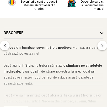
Suvenirurile sunt produse in
Desenele care stau
atelierul #craftlaser din
suvenirurilor sunt r
Oradea
manual.
DESCRIERE
Sacosa din bumbac, suvenir, Sibiu medieval
– un suvenir care
păstrează povestea vie!
Dacă ajungi în
Sibiu
, nu trebuie să ratezi
o plimbare pe stradutele
medievale.
E un loc plin de istorie, povești și farmec local, iar
acest suvenir este modul perfect de a duce acasă o parte din
această experiență.
Fie că vrei să îți amintești de călătoria ta, fie că vrei să le oferi celor
dragi o bucurie autentică,
Sacosa din bumbac, suvenir, Sibiu