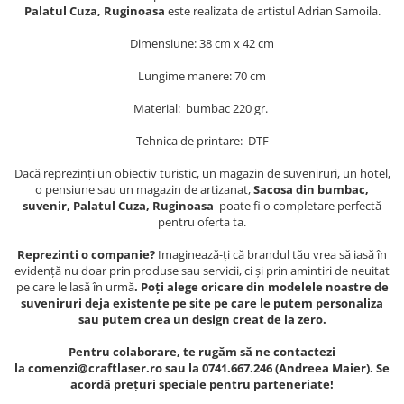
Muzeul National de Istorie a
Palatul Cuza, Ruginoasa
este realizata de artistul Adrian Samoila.
Sacose bumbac
Romaniei
Dimensiune: 38 cm x 42 cm
Suport pahare suvenir
Muzeul Unirii Iasi
Orase si zone istorice
Suport pahare suvenir din lemn
Lungime manere: 70 cm
Suport pahare suvenir din pluta
Brasov
Material: bumbac 220 gr.
Tablou suvenir
Bucuresti
Tehnica de printare: DTF
Cluj Napoca
Tablouri acuarela
Colonada Imperiala, Buzias
Tablouri gravate
Dacă reprezinți un obiectiv turistic, un magazin de suveniruri, un hotel,
o pensiune sau un magazin de artizanat,
Sacosa din bumbac,
Iasi
Tablouri metalice
suvenir, Palatul Cuza, Ruginoasa
poate fi o completare perfectă
Maramures
pentru oferta ta.
Colectia "Belle Epoque"
Oradea
Colectia "Visit Romania"
Reprezinti o companie?
Imaginează-ți că brandul tău vrea să iasă în
Sibiu
Colectia medievala
evidență nu doar prin produse sau servicii, ci și prin amintiri de neuitat
pe care le lasă în urmă
. Poți alege oricare din modelele noastre de
Timisoara
Colectia Vintage
suveniruri deja existente pe site pe care le putem personaliza
Palate si Curti Domnesti
sau putem crea un design creat de la zero.
Curtea Domneasca, Targoviste
Pentru colaborare, te rugăm să ne contactezi
Palatul Alexandru Ioan Cuza,
la comenzi@craftlaser.ro sau la 0741.667.246 (Andreea Maier). Se
Ruginoasa
acordă prețuri speciale pentru parteneriate!