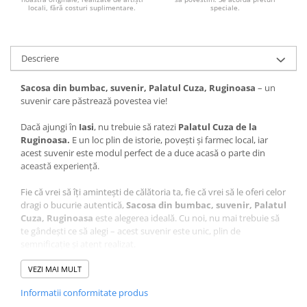
locali, fără costuri suplimentare.
speciale.
Descriere
Sacosa din bumbac, suvenir, Palatul Cuza, Ruginoasa
– un
suvenir care păstrează povestea vie!
Dacă ajungi în
Iasi
, nu trebuie să ratezi
Palatul Cuza de la
Ruginoasa.
E un loc plin de istorie, povești și farmec local, iar
acest suvenir este modul perfect de a duce acasă o parte din
această experiență.
Fie că vrei să îți amintești de călătoria ta, fie că vrei să le oferi celor
dragi o bucurie autentică,
Sacosa din bumbac, suvenir, Palatul
Cuza, Ruginoasa
este alegerea ideală. Cu noi, nu mai trebuie să
te gândești ce să alegi – acest suvenir este unic, plin de
semnificație și atent realizat.
Ce face acest suvenir special?
VEZI MAI MULT
Design autentic
: Realizat cu măiestrie în atelierul Craftlaser
Informatii conformitate produs
din Oradea, fiecare produs este lucrat cu grijă pentru a păstra