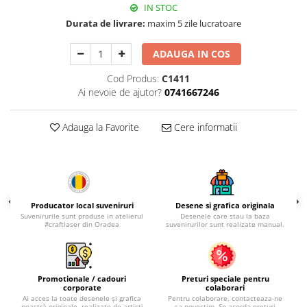
Palatul Culturii Iasi
IN STOC
Durata de livrare:
maxim 5 zile lucratoare
ADAUGA IN COS
Cod Produs:
C1411
Ai nevoie de ajutor?
0741667246
Adauga la Favorite
Cere informatii
Producator local suveniruri
Desene si grafica originala
Suvenirurile sunt produse in atelierul
Desenele care stau la baza
#craftlaser din Oradea
suvenirurilor sunt realizate manual.
Promotionale / cadouri
Preturi speciale pentru
corporate
colaborari
Ai acces la toate desenele și grafica
Pentru colaborare, contacteaza-ne
noastră originale, realizate de artiști
sa povestim. Se acorda preturi