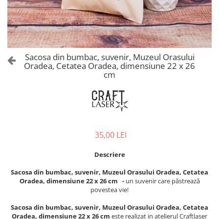
Castelul Karolyi, Carei
Cani suvenir
Castelul Peles
Colectia "Orase Medievale"
Cetatea Alba Carolina
Cetatea de Scaun a Sucevei
Colectia Semne de carte Suvenir
Cetatea Oradea
Semn de carte suvenir acuarela
Sacosa din bumbac, suvenir, Muzeul Orasului
Sighisoara
Oradea, Cetatea Oradea, dimensiune 22 x 26
Semn de carte suvenir gravat
cm
Muzee / Case Memoriale
Globuri suvenir
Bojdeuca "Ion Creanga", Iasi
Magneti de frigider, din lemn
Casa Darvas La Roche, Oradea
Magneti de frigider acuarela
Casa Junimii Iasi (Muzeul Vasile
Magneti de frigider din lemn,
Pogor)
VINTAGE
35,00 LEI
Castelul Julia Hasdeu (Muzeul
Magneti de frigider, din lemn,
Memorial B.P. Hasdeu)
Descriere
gravati
Cazinoul Constanta
Mitul Dracula
Sacosa din bumbac, suvenir, Muzeul Orasului Oradea, Cetatea
Galeria Artei Iesene (Muzeul
Oradea, dimensiune 22 x 26 cm -
un suvenir care păstrează
Personalitati istorice si culturale
Nicolae Gane)
povestea vie!
Muzeul de Arta Cluj Napoca
Puzzle suvenir
Sacosa din bumbac, suvenir, Muzeul Orasului Oradea, Cetatea
Muzeul National Brukenthal Sibiu
Romania
Oradea, dimensiune 22 x 26 cm
este realizat in atelierul Craftlaser