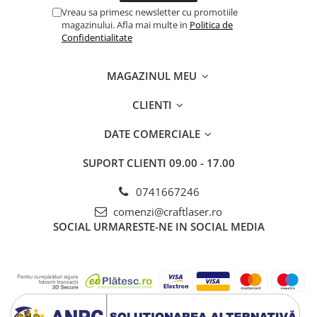
Timp de secole, a fost un important centru științific
,
Vreau sa primesc newsletter cu promotiile
astronomii săi calculând cu precizie meridianul zero, înaintea
magazinului. Afla mai multe in
Politica de
celui de la Greenwich!
Confidentialitate
💡
Știai că?
În secolul XVII, cetatea a fost cucerită de otomani,
MAGAZINUL MEU
care au transformat-o într-o fortăreață de apărare strategică.
Astăzi, găzduiește expoziții, festivaluri medievale și evenimente
CLIENTI
culturale.
📍
Un simbol al Oradiei, care merită descoperit!
Ai vizitat-o
DATE COMERCIALE
deja? Ce ți-a plăcut cel mai mult? Scrie-ne în comentarii! 👇
SUPORT CLIENTI
09.00 - 17.00
0741667246
comenzi@craftlaser.ro
SOCIAL
URMARESTE-NE IN SOCIAL MEDIA