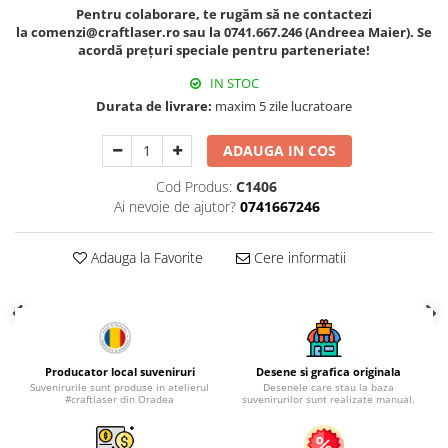
Palatul Culturii Iasi
Pentru colaborare, te rugăm să ne contactezi
la comenzi@craftlaser.ro sau la 0741.667.246 (Andreea Maier). Se
acordă prețuri speciale pentru parteneriate!
IN STOC
Durata de livrare:
maxim 5 zile lucratoare
ADAUGA IN COS
Cod Produs:
C1406
Ai nevoie de ajutor?
0741667246
Adauga la Favorite
Cere informatii
Producator local suveniruri
Desene si grafica originala
Suvenirurile sunt produse in atelierul
Desenele care stau la baza
#craftlaser din Oradea
suvenirurilor sunt realizate manual.