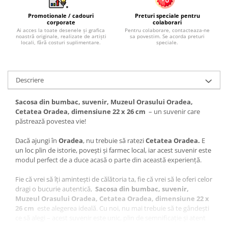
Promotionale / cadouri
Preturi speciale pentru
corporate
colaborari
Ai acces la toate desenele și grafica
Pentru colaborare, contacteaza-ne
noastră originale, realizate de artiști
sa povestim. Se acorda preturi
locali, fără costuri suplimentare.
speciale.
Descriere
Sacosa din bumbac, suvenir, Muzeul Orasului Oradea,
Cetatea Oradea, dimensiune 22 x 26 cm
– un suvenir care
păstrează povestea vie!
Dacă ajungi în
Oradea
, nu trebuie să ratezi
Cetatea Oradea.
E
un loc plin de istorie, povești și farmec local, iar acest suvenir este
modul perfect de a duce acasă o parte din această experiență.
Fie că vrei să îți amintești de călătoria ta, fie că vrei să le oferi celor
dragi o bucurie autentică,
Sacosa din bumbac, suvenir,
Muzeul Orasului Oradea, Cetatea Oradea, dimensiune 22 x
26 cm
este alegerea ideală. Cu noi, nu mai trebuie să te gândești
ce să alegi – acest suvenir este unic, plin de semnificație și atent
realizat.