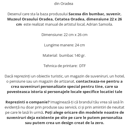
Muzeul National de Istorie a
din Oradea
Sacose bumbac
Romaniei
Desenul
care sta la baza produsului
Sacosa din bumbac, suvenir,
Suport pahare suvenir
Muzeul Unirii Iasi
Muzeul Orasului Oradea, Cetatea Oradea, dimensiune 22 x 26
Orase si zone istorice
Suport pahare suvenir din lemn
cm
este realizat manual de artistul local, Adrian Samoila.
Suport pahare suvenir din pluta
Brasov
Dimensiune: 22 cm x 26 cm
Tablou suvenir
Bucuresti
Lungime manere: 24 cm
Cluj Napoca
Tablouri acuarela
Colonada Imperiala, Buzias
Tablouri gravate
Material: bumbac 140 gr.
Iasi
Tablouri metalice
Tehnica de printare: DTF
Maramures
Colectia "Belle Epoque"
Dacă reprezinți un obiectiv turistic, un magazin de suveniruri, un hotel,
Oradea
Colectia "Visit Romania"
o pensiune sau un magazin de artizanat,
contacteaza-ne pentru a
Sibiu
Colectia medievala
crea suveniruri personalizate special pentru tine, care sa
povesteasca istoria si personajele locale specifice locatiei tale
Timisoara
Colectia Vintage
Palate si Curti Domnesti
Reprezinti o companie?
Imaginează-ți că brandul tău vrea să iasă în
evidență nu doar prin produse sau servicii, ci și prin amintiri de neuitat
Curtea Domneasca, Targoviste
pe care le lasă în urmă
. Poți alege oricare din modelele noastre de
Palatul Alexandru Ioan Cuza,
suveniruri deja existente pe site pe care le putem personaliza
Ruginoasa
sau putem crea un design creat de la zero.