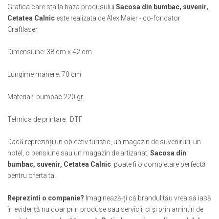
Muzeul National de Istorie a Romaniei
Suport pahare suvenir
Grafica
care sta la baza produsului
Sacosa din bumbac, suvenir,
Muzeul Unirii Iasi
Cetatea Calnic
este realizata de Alex Maier - co-fondator
Suport pahare suvenir din lemn
Craftlaser.
Orase si zone istorice
Suport pahare suvenir din pluta
Brasov
Tablou suvenir
Dimensiune: 38 cm x 42 cm
Bucuresti
Tablouri acuarela
Cluj Napoca
Tablouri gravate
Lungime manere: 70 cm
Colonada Imperiala, Buzias
Tablouri metalice
Iasi
Material: bumbac 220 gr.
Colectia "Belle Epoque"
Maramures
Colectia "Visit Romania"
Tehnica de printare: DTF
Oradea
Colectia medievala
Sibiu
Colectia Vintage
Dacă reprezinți un obiectiv turistic, un magazin de suveniruri, un
Timisoara
hotel, o pensiune sau un magazin de artizanat,
Sacosa din
Palate si Curti Domnesti
bumbac, suvenir, Cetatea Calnic
poate fi o completare perfectă
Curtea Domneasca, Targoviste
pentru oferta ta.
Palatul Alexandru Ioan Cuza,
Ruginoasa
Reprezinti o companie?
Imaginează-ți că brandul tău vrea să iasă
în evidență nu doar prin produse sau servicii, ci și prin amintiri de
Palatul Culturii Iasi