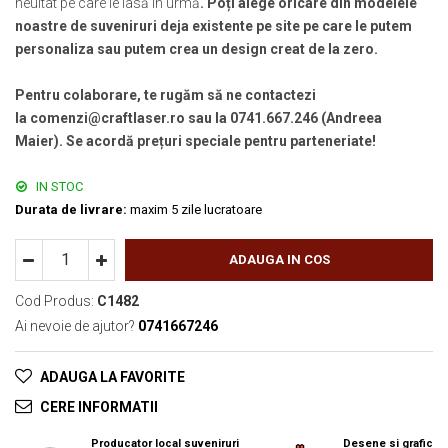
neuitat pe care le lasă în urmă
. Poți alege oricare din modelele
noastre de suveniruri deja existente pe site pe care le putem
personaliza sau putem crea un design creat de la zero.
Pentru colaborare, te rugăm să ne contactezi
la comenzi@craftlaser.ro sau la 0741.667.246 (Andreea
Maier). Se acordă prețuri speciale pentru parteneriate!
IN STOC
Durata de livrare:
maxim 5 zile lucratoare
ADAUGA IN COS
Cod Produs:
C1482
Ai nevoie de ajutor?
0741667246
ADAUGA LA FAVORITE
CERE INFORMATII
Producator local suveniruri
Desene si grafica o