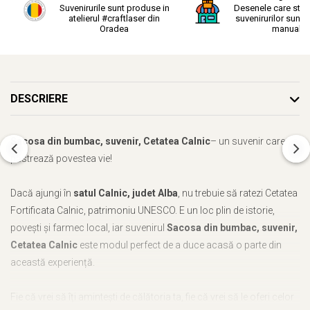
Suvenirurile sunt produse in
Desenele care stau
atelierul #craftlaser din
suvenirurilor sunt r
Oradea
manual.
DESCRIERE
Sacosa din bumbac, suvenir, Cetatea Calnic
– un suvenir care
păstrează povestea vie!
Dacă ajungi în
satul Calnic, judet Alba
, nu trebuie să ratezi Cetatea
Fortificata Calnic, patrimoniu UNESCO. E un loc plin de istorie,
povești și farmec local, iar suvenirul
Sacosa din bumbac, suvenir,
Cetatea Calnic
este modul perfect de a duce acasă o parte din
această experiență.
Fie că vrei să îți amintești de călătoria ta, fie că vrei să le oferi celor