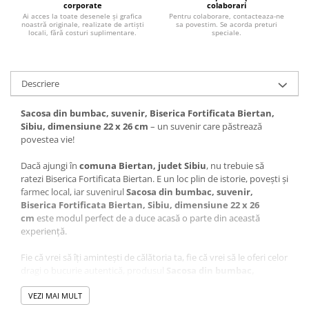
corporate
colaborari
Ai acces la toate desenele și grafica
Pentru colaborare, contacteaza-ne
noastră originale, realizate de artiști
sa povestim. Se acorda preturi
locali, fără costuri suplimentare.
speciale.
Descriere
Sacosa din bumbac, suvenir, Biserica Fortificata Biertan,
Sibiu, dimensiune 22 x 26 cm
– un suvenir care păstrează
povestea vie!
Dacă ajungi în
comuna Biertan, judet Sibiu
, nu trebuie să
ratezi Biserica Fortificata Biertan. E un loc plin de istorie, povești și
farmec local, iar suvenirul
Sacosa din bumbac, suvenir,
Biserica Fortificata Biertan, Sibiu, dimensiune 22 x 26
cm
este modul perfect de a duce acasă o parte din această
experiență.
Fie că vrei să îți amintești de călătoria ta, fie că vrei să le oferi celor
dragi o bucurie autentică, produsul
Sacosa din bumbac,
suvenir, Biserica Fortificata Biertan, Sibiu, dimensiune 22 x
26 cm
VEZI MAI MULT
este alegerea ideală. Cu noi, nu mai trebuie să te gândești