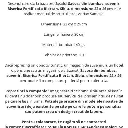
Muzeul National de Istorie a
Desenul
care sta la baza produsului
Sacosa din bumbac, suvenir,
Sacose bumbac
Romaniei
Biserica Fortificata Biertan, Sibiu, dimensiune 22 x 26 cm
este
realizat manual de artistul local, Adrian Samoila.
Suport pahare suvenir
Muzeul Unirii Iasi
Orase si zone istorice
Suport pahare suvenir din lemn
Dimensiune: 22 cm x 26 cm
Suport pahare suvenir din pluta
Brasov
Lungime manere: 30 cm
Tablou suvenir
Bucuresti
Material: bumbac 140 gr.
Cluj Napoca
Tablouri acuarela
Colonada Imperiala, Buzias
Tablouri gravate
Tehnica de printare: DTF
Iasi
Tablouri metalice
Dacă reprezinți un obiectiv turistic, un magazin de suveniruri, un hotel,
Maramures
o pensiune sau un magazin de artizanat,
Sacosa din bumbac,
Colectia "Belle Epoque"
suvenir, Biserica Fortificata Biertan, Sibiu, dimensiune 22 x 26
Oradea
Colectia "Visit Romania"
cm
poate fi o completare perfectă pentru oferta ta.
Sibiu
Colectia medievala
Reprezinti o companie?
Imaginează-ți că brandul tău vrea să iasă în
Timisoara
Colectia Vintage
evidență nu doar prin produse sau servicii, ci și prin amintiri de neuitat
Palate si Curti Domnesti
pe care le lasă în urmă
. Poți alege oricare din modelele noastre de
suveniruri deja existente pe site pe care le putem personaliza
Curtea Domneasca, Targoviste
sau putem crea un design creat de la zero.
Palatul Alexandru Ioan Cuza,
Ruginoasa
Pentru colaborare, te rugăm să ne contactezi
la comenzi@craftlaser.ro sau la 0741.667.246 (Andreea Maier). Se