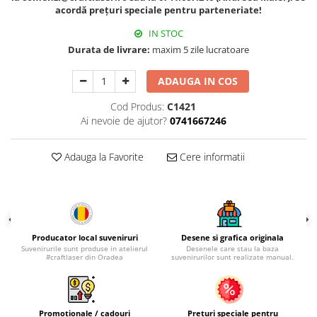
Palatul Culturii Iasi
acordă prețuri speciale pentru parteneriate!
IN STOC
Durata de livrare:
maxim 5 zile lucratoare
ADAUGA IN COS
Cod Produs:
C1421
Ai nevoie de ajutor?
0741667246
Adauga la Favorite
Cere informatii
Producator local suveniruri
Desene si grafica originala
Suvenirurile sunt produse in atelierul
Desenele care stau la baza
#craftlaser din Oradea
suvenirurilor sunt realizate manual.
Promotionale / cadouri
Preturi speciale pentru