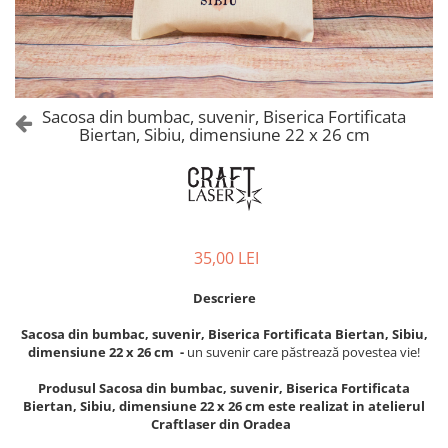
Castelul Karolyi, Carei
Cani suvenir
Castelul Peles
Colectia "Orase Medievale"
Cetatea Alba Carolina
Cetatea de Scaun a Sucevei
Colectia Semne de carte Suvenir
Cetatea Oradea
Semn de carte suvenir acuarela
Sacosa din bumbac, suvenir, Biserica Fortificata
Sighisoara
Biertan, Sibiu, dimensiune 22 x 26 cm
Semn de carte suvenir gravat
Muzee / Case Memoriale
Globuri suvenir
Bojdeuca "Ion Creanga", Iasi
Magneti de frigider, din lemn
Casa Darvas La Roche, Oradea
Magneti de frigider acuarela
Casa Junimii Iasi (Muzeul Vasile
Magneti de frigider din lemn,
35,00 LEI
Pogor)
VINTAGE
Castelul Julia Hasdeu (Muzeul
Magneti de frigider, din lemn,
Descriere
Memorial B.P. Hasdeu)
gravati
Cazinoul Constanta
Sacosa din bumbac, suvenir, Biserica Fortificata Biertan, Sibiu,
Mitul Dracula
dimensiune 22 x 26 cm -
un suvenir care păstrează povestea vie!
Galeria Artei Iesene (Muzeul
Personalitati istorice si culturale
Nicolae Gane)
Produsul Sacosa din bumbac, suvenir, Biserica Fortificata
Muzeul de Arta Cluj Napoca
Puzzle suvenir
Biertan, Sibiu, dimensiune 22 x 26 cm este realizat in atelierul
Craftlaser din Oradea
Muzeul National Brukenthal Sibiu
Romania