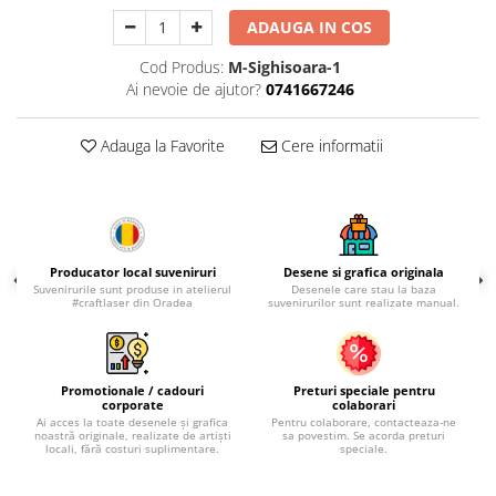
Palatul Culturii Iasi
ADAUGA IN COS
Cod Produs:
M-Sighisoara-1
Ai nevoie de ajutor?
0741667246
Adauga la Favorite
Cere informatii
Producator local suveniruri
Desene si grafica originala
Suvenirurile sunt produse in atelierul
Desenele care stau la baza
#craftlaser din Oradea
suvenirurilor sunt realizate manual.
Promotionale / cadouri
Preturi speciale pentru
corporate
colaborari
Ai acces la toate desenele și grafica
Pentru colaborare, contacteaza-ne
noastră originale, realizate de artiști
sa povestim. Se acorda preturi
locali, fără costuri suplimentare.
speciale.