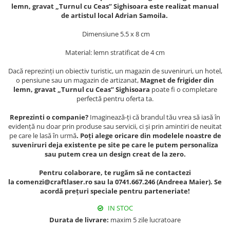
Muzeul National de Istorie a
lemn, gravat „Turnul cu Ceas” Sighisoara este realizat manual
Sacose bumbac
Romaniei
de artistul local Adrian Samoila.
Suport pahare suvenir
Muzeul Unirii Iasi
Dimensiune 5.5 x 8 cm
Orase si zone istorice
Suport pahare suvenir din lemn
Material: lemn stratificat de 4 cm
Suport pahare suvenir din pluta
Brasov
Tablou suvenir
Bucuresti
Dacă reprezinți un obiectiv turistic, un magazin de suveniruri, un hotel,
o pensiune sau un magazin de artizanat,
Magnet de frigider din
Cluj Napoca
Tablouri acuarela
lemn, gravat „Turnul cu Ceas” Sighisoara
poate fi o completare
Colonada Imperiala, Buzias
Tablouri gravate
perfectă pentru oferta ta.
Iasi
Tablouri metalice
Reprezinti o companie?
Imaginează-ți că brandul tău vrea să iasă în
Maramures
evidență nu doar prin produse sau servicii, ci și prin amintiri de neuitat
Colectia "Belle Epoque"
pe care le lasă în urmă
. Poți alege oricare din modelele noastre de
Oradea
Colectia "Visit Romania"
suveniruri deja existente pe site pe care le putem personaliza
Sibiu
Colectia medievala
sau putem crea un design creat de la zero.
Timisoara
Colectia Vintage
Pentru colaborare, te rugăm să ne contactezi
Palate si Curti Domnesti
la comenzi@craftlaser.ro sau la 0741.667.246 (Andreea Maier). Se
acordă prețuri speciale pentru parteneriate!
Curtea Domneasca, Targoviste
Palatul Alexandru Ioan Cuza,
IN STOC
Ruginoasa
Durata de livrare:
maxim 5 zile lucratoare