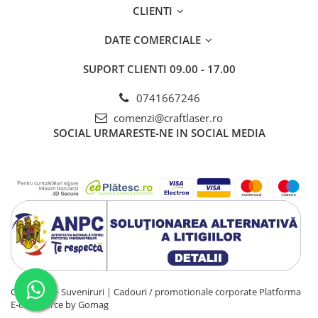
reflectă trecutul orașului și tradițiile de pe aceste meleaguri.
CLIENTI
💡
Știai că?
Turnul este pătruns de o atmosferă unică, cu pereți
DATE COMERCIALE
groși și o scară de lemn care te duce până sus, unde se află un
panoramic extraordinar asupra întregii cetăți.
SUPORT CLIENTI
09.00 - 17.00
📍
Dacă ajungi în Sighișoara
, nu uita să vizitezi Turnul cu Ceas,
locul de unde orașul poate fi admirat în toată splendoarea lui.
0741667246
Este un punct de unde se simte cu adevărat spiritul medieval al
comenzi@craftlaser.ro
Sighișoarei.
SOCIAL
URMARESTE-NE IN SOCIAL MEDIA
💬 Ai urcat vreodată la Turnul cu Ceas? Ce ți-a plăcut cel mai mult
la vizita ta? Scrie-ne în comentarii! 👇
CraftLaser - Suveniruri | Cadouri / promotionale corporate
Platforma
E-commerce by Gomag