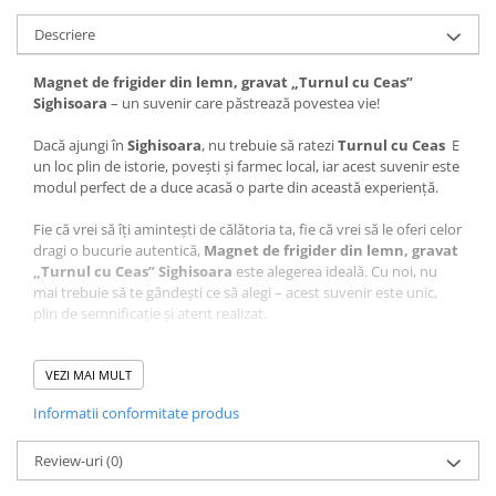
Descriere
Magnet de frigider din lemn, gravat „Turnul cu Ceas”
Sighisoara
– un suvenir care păstrează povestea vie!
Dacă ajungi în
Sighisoara
, nu trebuie să ratezi
Turnul cu Ceas
E
un loc plin de istorie, povești și farmec local, iar acest suvenir este
modul perfect de a duce acasă o parte din această experiență.
Fie că vrei să îți amintești de călătoria ta, fie că vrei să le oferi celor
dragi o bucurie autentică,
Magnet de frigider din lemn, gravat
„Turnul cu Ceas” Sighisoara
este alegerea ideală. Cu noi, nu
mai trebuie să te gândești ce să alegi – acest suvenir este unic,
plin de semnificație și atent realizat.
Ce face acest suvenir special?
VEZI MAI MULT
Design autentic
: Realizat cu măiestrie în atelierul Craftlaser
din Oradea, fiecare produs este lucrat cu grijă pentru a păstra
Informatii conformitate produs
autenticitatea locului.
Artă personalizată
: Desenul care stă la baza acestui suvenir
Review-uri
este realizat manual de artistul Adrian Samoilă, aducând un
(0)
plus de unicitate fiecărui produs.