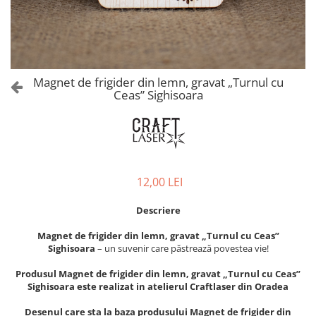
Castelul Karolyi, Carei
Cani suvenir
Castelul Peles
Colectia "Orase Medievale"
Cetatea Alba Carolina
Cetatea de Scaun a Sucevei
Colectia Semne de carte Suvenir
Cetatea Oradea
Semn de carte suvenir acuarela
Magnet de frigider din lemn, gravat „Turnul cu
Sighisoara
Ceas” Sighisoara
Semn de carte suvenir gravat
Muzee / Case Memoriale
Globuri suvenir
Bojdeuca "Ion Creanga", Iasi
Magneti de frigider, din lemn
Casa Darvas La Roche, Oradea
Magneti de frigider acuarela
Casa Junimii Iasi (Muzeul Vasile
Magneti de frigider din lemn,
12,00 LEI
Pogor)
VINTAGE
Castelul Julia Hasdeu (Muzeul
Magneti de frigider, din lemn,
Descriere
Memorial B.P. Hasdeu)
gravati
Cazinoul Constanta
Magnet de frigider din lemn, gravat „Turnul cu Ceas”
Mitul Dracula
Sighisoara
– un suvenir care păstrează povestea vie!
Galeria Artei Iesene (Muzeul
Personalitati istorice si culturale
Nicolae Gane)
Produsul Magnet de frigider din lemn, gravat „Turnul cu Ceas”
Muzeul de Arta Cluj Napoca
Puzzle suvenir
Sighisoara este realizat in atelierul Craftlaser din Oradea
Muzeul National Brukenthal Sibiu
Romania
Desenul care sta la baza produsului Magnet de frigider din