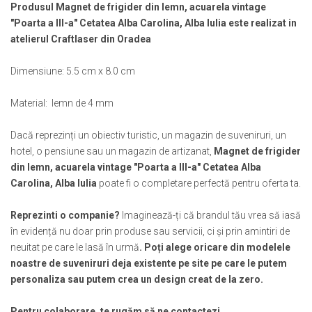
Muzeul National de Istorie a Romaniei
Produsul Magnet de frigider din lemn, acuarela vintage
Suport pahare suvenir
"Poarta a III-a" Cetatea Alba Carolina, Alba Iulia este realizat in
Muzeul Unirii Iasi
Suport pahare suvenir din lemn
atelierul Craftlaser din Oradea
Orase si zone istorice
Suport pahare suvenir din pluta
Brasov
Tablou suvenir
Dimensiune: 5.5 cm x 8.0 cm
Bucuresti
Tablouri acuarela
Cluj Napoca
Material: lemn de 4 mm
Tablouri gravate
Colonada Imperiala, Buzias
Tablouri metalice
Dacă reprezinți un obiectiv turistic, un magazin de suveniruri, un
Iasi
Colectia "Belle Epoque"
hotel, o pensiune sau un magazin de artizanat,
Magnet de frigider
Maramures
Colectia "Visit Romania"
din lemn, acuarela vintage "Poarta a III-a" Cetatea Alba
Oradea
Colectia medievala
Carolina, Alba Iulia
poate fi o completare perfectă pentru oferta ta.
Sibiu
Colectia Vintage
Timisoara
Reprezinti o companie?
Imaginează-ți că brandul tău vrea să iasă
Palate si Curti Domnesti
în evidență nu doar prin produse sau servicii, ci și prin amintiri de
neuitat pe care le lasă în urmă
. Poți alege oricare din modelele
Curtea Domneasca, Targoviste
noastre de suveniruri deja existente pe site pe care le putem
Palatul Alexandru Ioan Cuza,
personaliza sau putem crea un design creat de la zero.
Ruginoasa
Palatul Culturii Iasi
Pentru colaborare, te rugăm să ne contactezi