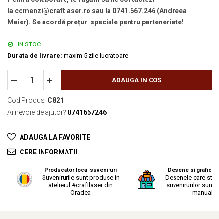
la comenzi@craftlaser.ro sau la 0741.667.246 (Andreea
Maier). Se acordă prețuri speciale pentru parteneriate!
IN STOC
Durata de livrare:
maxim 5 zile lucratoare
ADAUGA IN COS
Cod Produs:
C821
Ai nevoie de ajutor?
0741667246
ADAUGA LA FAVORITE
CERE INFORMATII
Producator local suveniruri
Desene si grafica o
Suvenirurile sunt produse in
Desenele care stau
atelierul #craftlaser din
suvenirurilor sunt r
Oradea
manual.