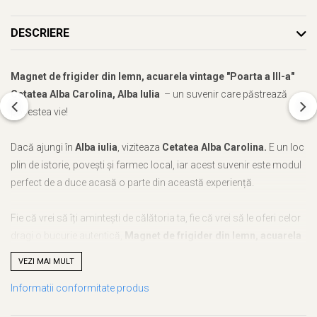
DESCRIERE
Magnet de frigider din lemn, acuarela vintage "Poarta a III-a"
Cetatea Alba Carolina, Alba Iulia
– un suvenir care păstrează
povestea vie!
Dacă ajungi în
Alba iulia
, viziteaza
Cetatea Alba Carolina.
E un loc
plin de istorie, povești și farmec local, iar acest suvenir este modul
perfect de a duce acasă o parte din această experiență.
Fie că vrei să îți amintești de călătoria ta, fie că vrei să le oferi celor
dragi o bucurie autentică,
Magnet de frigider din lemn, acuarela
vintage "Poarta a III-a" Cetatea Alba Carolina, Alba Iulia
este
VEZI MAI MULT
alegerea ideală. Cu noi, nu mai trebuie să te gândești ce să alegi –
Informatii conformitate produs
acest suvenir este unic, plin de semnificație și atent realizat.