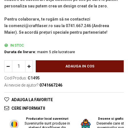
personaliza sau putem crea un design creat de la zero.
Pentru colaborare, te rugăm să ne contactezi
la comenzi@craftlaser.ro sau la 0741.667.246 (Andreea
Maier). Se acordă prețuri speciale pentru parteneriate!
IN STOC
Durata de livrare:
maxim 5 zile lucratoare
ADAUGA IN COS
Cod Produs:
C1495
Ai nevoie de ajutor?
0741667246
ADAUGA LA FAVORITE
CERE INFORMATII
Producator local suveniruri
Desene si grafica o
Suvenirurile sunt produse in
Desenele care stau
atelierul #craftlaser din
suvenirurilor sunt r