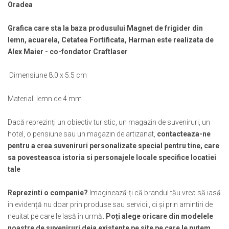
Oradea
Muzeul National de Istorie a Romaniei
Suport pahare suvenir
Muzeul Unirii Iasi
Suport pahare suvenir din lemn
Grafica care sta la baza produsului Magnet de frigider din
Orase si zone istorice
Suport pahare suvenir din pluta
lemn, acuarela, Cetatea Fortificata, Harman este realizata de
Brasov
Tablou suvenir
Alex Maier - co-fondator Craftlaser
Bucuresti
Tablouri acuarela
Cluj Napoca
Dimensiune 8.0 x 5.5 cm
Tablouri gravate
Colonada Imperiala, Buzias
Tablouri metalice
Material: lemn de 4 mm
Iasi
Colectia "Belle Epoque"
Maramures
Colectia "Visit Romania"
Dacă reprezinți un obiectiv turistic, un magazin de suveniruri, un
Oradea
Colectia medievala
hotel, o pensiune sau un magazin de artizanat,
contacteaza-ne
Sibiu
pentru a crea suveniruri personalizate special pentru tine, care
Colectia Vintage
Timisoara
sa povesteasca istoria si personajele locale specifice locatiei
Palate si Curti Domnesti
tale
Curtea Domneasca, Targoviste
Reprezinti o companie?
Imaginează-ți că brandul tău vrea să iasă
Palatul Alexandru Ioan Cuza,
în evidență nu doar prin produse sau servicii, ci și prin amintiri de
Ruginoasa
neuitat pe care le lasă în urmă
. Poți alege oricare din modelele
Palatul Culturii Iasi
noastre de suveniruri deja existente pe site pe care le putem