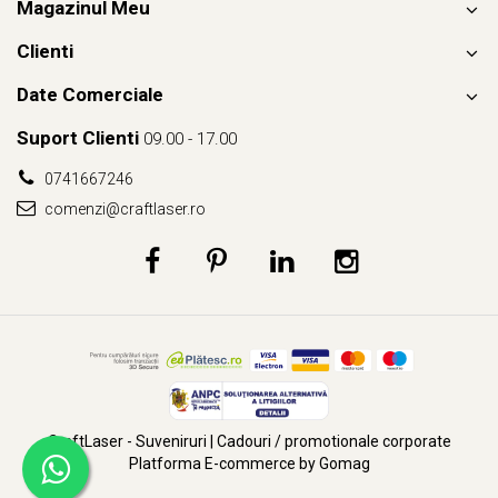
Magazinul Meu
Clienti
Biserica Evanghelică Fortificată Hărman nu e doar un
monument. E un sistem care a ținut oameni în viață.
Date Comerciale
Suport Clienti
09.00 - 17.00
0741667246
comenzi@craftlaser.ro
CraftLaser - Suveniruri | Cadouri / promotionale corporate
Platforma E-commerce by Gomag