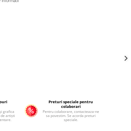
informatii
ouri
Preturi speciale pentru
colaborari
și grafica
Pentru colaborare, contacteaza-ne
de artiști
sa povestim. Se acorda preturi
mentare.
speciale.