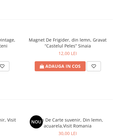
vintage,
Magnet De Frigider, din lemn, Gravat
Magnet d
teni
“Castelul Peles” Sinaia
"C
12,00 LEI
ADAUGA IN COS
A
r, Visit
Semn De Carte suvenir, Din lemn,
Semn De
NOU
NOU
acuarela,Visit Romania
ac
30,00 LEI