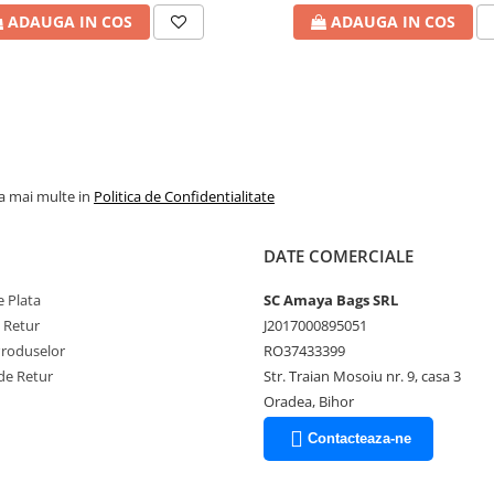
ADAUGA IN COS
ADAUGA IN COS
heorghe Grigore Cantacuzino –
 construcție nobilă. E o
ale marilor familii românești.
oc făcut să dureze. Un spațiu
la mai multe in
Politica de Confidentialitate
lebra serie
Wednesday
, regizată
DATE COMERCIALE
ă dincolo de magie și mister,
merge dincolo de platouri de
 Plata
SC Amaya Bags SRL
e Retur
J2017000895051
ntemporană, concerte,
Produselor
RO37433399
liști din țară. Și, cumva,
de Retur
Str. Traian Mosoiu nr. 9, casa 3
 să piardă nimic din autenticitate.
Oradea, Bihor
n lemnul ușilor, în aerul care vine
Contacteaza-ne
.