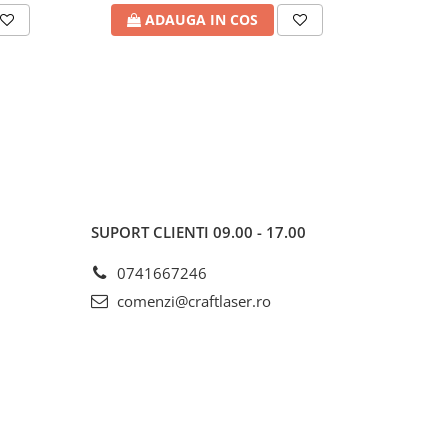
ADAUGA IN COS
A
SUPORT CLIENTI
09.00 - 17.00
0741667246
comenzi@craftlaser.ro