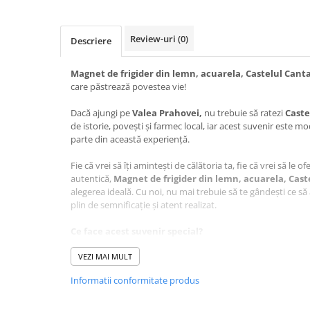
Review-uri
(0)
Descriere
Magnet de frigider din lemn, acuarela, Castelul Cant
care păstrează povestea vie!
Dacă ajungi pe
Valea Prahovei,
nu trebuie să ratezi
Caste
de istorie, povești și farmec local, iar acest suvenir este m
parte din această experiență.
Fie că vrei să îți amintești de călătoria ta, fie că vrei să le o
autentică,
Magnet de frigider din lemn, acuarela, Cast
alegerea ideală. Cu noi, nu mai trebuie să te gândești ce să 
plin de semnificație și atent realizat.
Ce face acest suvenir special?
Design autentic
: Realizat cu măiestrie în atelierul Cr
VEZI MAI MULT
este lucrat cu grijă pentru a păstra autenticitatea loculu
Artă personalizată
: Grafica care sta la baza suvenirul
Informatii conformitate produs
acuarela, Castelul Cantacuzino, Busteni
este reali
Craftlaser, aducând un plus de unicitate fiecărui produs