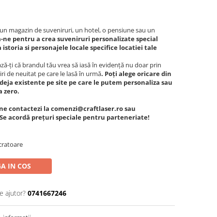
c, un magazin de suveniruri, un hotel, o pensiune sau un
-ne pentru a crea suveniruri personalizate special
istoria si personajele locale specifice locatiei tale
ă-ți că brandul tău vrea să iasă în evidență nu doar prin
iri de neuitat pe care le lasă în urmă
. Poți alege oricare din
deja existente pe site pe care le putem personaliza sau
a zero.
ne contactezi la comenzi@craftlaser.ro sau
 Se acordă prețuri speciale pentru parteneriate!
cratoare
A IN COS
e ajutor?
0741667246