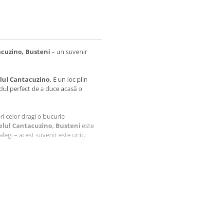
acuzino, Busteni
– un suvenir
lul Cantacuzino.
E un loc plin
odul perfect de a duce acasă o
feri celor dragi o bucurie
elul Cantacuzino, Busteni
este
alegi – acest suvenir este unic,
aftlaser din Oradea, fiecare produs
i.
ui
Magnet de frigider din lemn,
zata de Alex Maier, cofondator
.