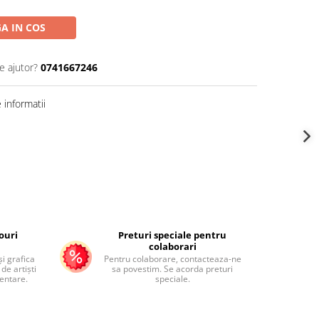
A IN COS
e ajutor?
0741667246
informatii
ouri
Preturi speciale pentru
colaborari
și grafica
Pentru colaborare, contacteaza-ne
de artiști
sa povestim. Se acorda preturi
mentare.
speciale.