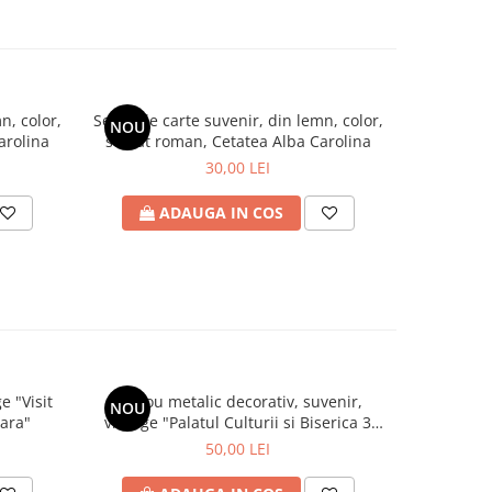
n, color,
Semn de carte suvenir, din lemn, color,
Magnet de 
NOU
arolina
soldat roman, Cetatea Alba Carolina
Muz
30,00 LEI
ADAUGA IN COS
A
e "Visit
Tablou metalic decorativ, suvenir,
Tablou 
NOU
NOU
ara"
vintage "Palatul Culturii si Biserica 3
vintage 
Ierarhi", Iasi
50,00 LEI