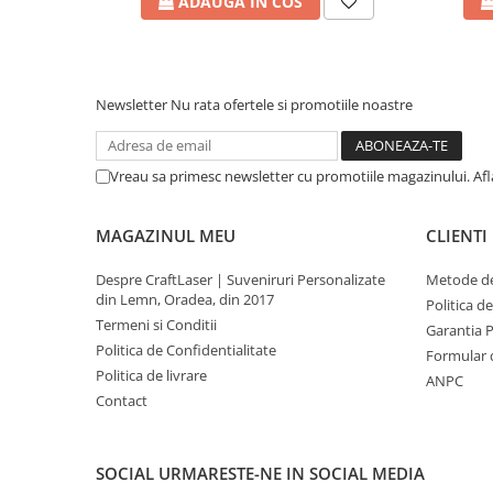
ADAUGA IN COS
Ce o face specială?
Construită în stil baroc, cu sculpturi impresionante ce
victoriilor militare.
A fost restaurată cu grijă, păstrându-i farmecul imperial,
Newsletter
Nu rata ofertele si promotiile noastre
Pe vremuri, era accesul oficial al comandanților și al demn
trec mii de oameni spre inima Cetății.
Vreau sa primesc newsletter cu promotiile magazinului. Af
Detalii care spun o poveste:
Ai să vezi
leul Habsburgic
, simbol al puterii imperiale, dar 
MAGAZINUL MEU
CLIENTI
război. Sunt mai mult decât ornamente – sunt file de istorie
trecut.
Despre CraftLaser | Suveniruri Personalizate
Metode de
din Lemn, Oradea, din 2017
Politica d
💡
Știai că?
Termeni si Conditii
Pe sub Poarta a III-a a trecut și
Mihai Viteazul
, în 1599, c
Garantia 
Politica de Confidentialitate
unificarea Țărilor Române. Desigur, poarta de azi e reconstr
Formular 
moment istoric încă plutește aici.
Politica de livrare
ANPC
Contact
📍 Dacă ajungi la Alba Iulia, fă o pauză în fața Porții a III-a. 
cu sufletul unui român.
SOCIAL
URMARESTE-NE IN SOCIAL MEDIA