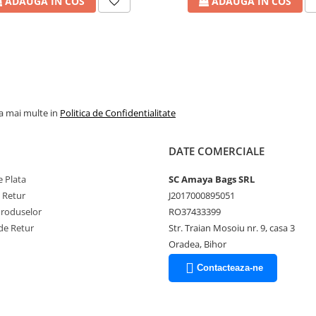
ADAUGA IN COS
ADAUGA IN COS
 spun povestea Habsburgilor și a
 dar și rădăcina istorică.
itarilor. Azi, e locul prin care
la mai multe in
Politica de Confidentialitate
și chipuri de soldați și trofee de
DATE COMERCIALE
 în piatră, o lecție vizuală despre
 Plata
SC Amaya Bags SRL
e Retur
J2017000895051
ând a intrat în Alba Iulia după
Produselor
RO37433399
uită ulterior, dar energia acelui
de Retur
Str. Traian Mosoiu nr. 9, casa 3
Oradea, Bihor
Privește-o cu ochii unui călător și
Contacteaza-ne