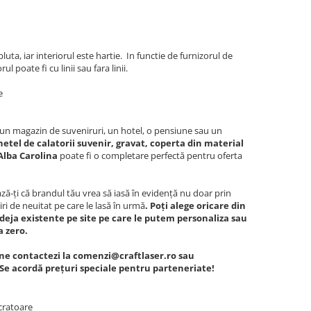
luta, iar interiorul este hartie. In functie de furnizorul de
 poate fi cu linii sau fara linii.
e
c, un magazin de suveniruri, un hotel, o pensiune sau un
tel de calatorii suvenir, gravat, coperta din material
 Alba Carolina
poate fi o completare perfectă pentru oferta
ă-ți că brandul tău vrea să iasă în evidență nu doar prin
iri de neuitat pe care le lasă în urmă
. Poți alege oricare din
deja existente pe site pe care le putem personaliza sau
a zero.
ne contactezi la comenzi@craftlaser.ro sau
 Se acordă prețuri speciale pentru parteneriate!
cratoare