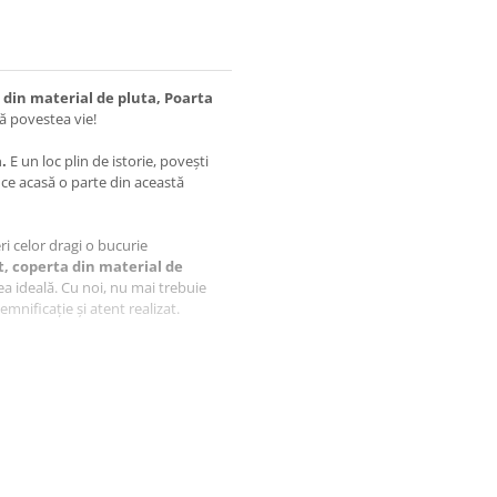
 din material de pluta, Poarta
ă povestea vie!
.
E un loc plin de istorie, povești
uce acasă o parte din această
feri celor dragi o bucurie
t, coperta din material de
a ideală. Cu noi, nu mai trebuie
emnificație și atent realizat.
aftlaser din Oradea, fiecare produs
i.
suvenir este realizat manual de
iecărui produs.
iect, ci o amintire prețioasă,
rolina