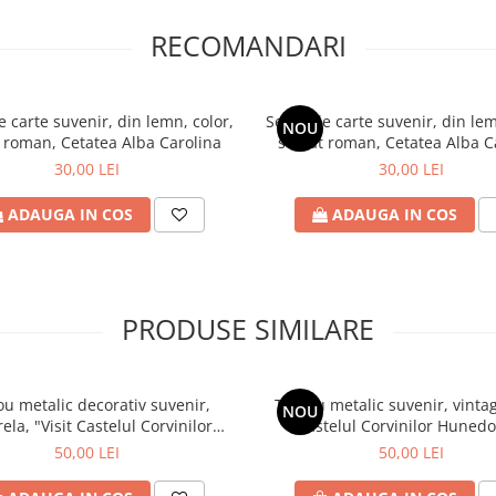
RECOMANDARI
uri, un hotel, o pensiune sau un
nir, gravat, coperta din
na
poate fi o completare perfectă
 carte suvenir, din lemn, color,
Semn de carte suvenir, din lem
NOU
 roman, Cetatea Alba Carolina
soldat roman, Cetatea Alba C
nzi@craftlaser.ro sau la
30,00 LEI
30,00 LEI
iale pentru parteneriate!
ADAUGA IN COS
ADAUGA IN COS
iruri personalizate
, fiecare
și inspirație.
PRODUSE SIMILARE
e – alege să le transformi în
ou metalic decorativ suvenir,
Tablou metalic suvenir, vintag
Alba Carolina
✨
NOU
ela, "Visit Castelul Corvinilor
Castelul Corvinilor Hunedo
Hunedoara"
 Intri într-un simbol. Este
cea
50,00 LEI
50,00 LEI
tionare, o adevărată scenă de