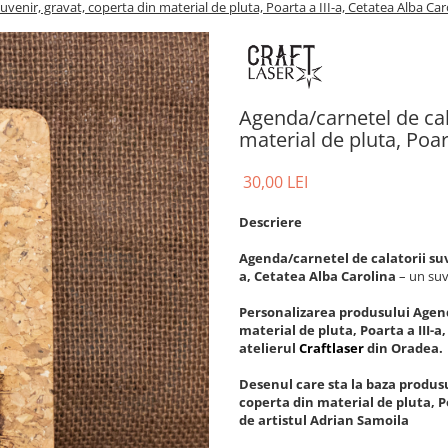
uvenir, gravat, coperta din material de pluta, Poarta a III-a, Cetatea Alba Car
Agenda/carnetel de cala
material de pluta, Poar
30,00 LEI
Descriere
Agenda/carnetel de calatorii suve
a, Cetatea Alba Carolina
– un suv
Personalizarea produsului Agend
material de pluta, Poarta a III-a
atelierul
Craftlaser
din Oradea.
Desenul care sta la baza produsu
coperta din material de pluta, P
de artistul Adrian Samoila