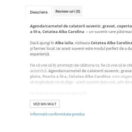
Review-uri
(0)
Descriere
Agenda/carnetel de calatorii suvenir, gravat, coperta
a III-a, Cetatea Alba Carolina
– un suvenir care păstreaz
Dacă ajungi în
Alba iulia
, viziteaza
Cetatea Alba Carolina
și farmec local, iar acest suvenir este modul perfect de a d
experiență.
Fie că vrei să îți amintești de călătoria ta, fie că vrei să le o
autentică,
Agenda/carnetel de calatorii suvenir, grava
pluta, Poarta a III-a, Cetatea Alba Carolina
este alegere
să te gândești ce să alegi – acest suvenir este unic, plin de s
Ce face acest suvenir special?
Design autentic
: Realizat cu măiestrie în atelierul Cr
VEZI MAI MULT
este lucrat cu grijă pentru a păstra autenticitatea loculu
Artă personalizată
: Desenul care sta la baza acestui 
Informatii conformitate produs
artistul Adrian Samoilă, aducând un plus de unicitate f
O poveste în miniatură
: Acest produs nu e doar un ob
perfectă pentru a celebra frumusețea
Cetatii Alba Ca