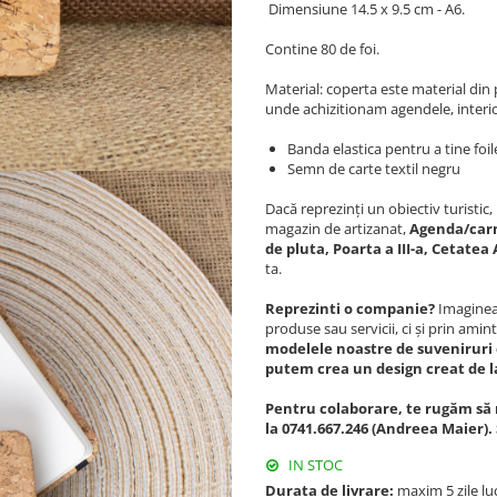
Dimensiune 14.5 x 9.5 cm - A6.
Contine 80 de foi.
Material: coperta este material din p
unde achizitionam agendele, interiorul
Banda elastica pentru a tine foil
Semn de carte textil negru
Dacă reprezinți un obiectiv turisti
magazin de artizanat,
Agenda/carne
de pluta, Poarta a III-a, Cetatea
ta.
Reprezinti o companie?
Imagineaz
produse sau servicii, ci și prin amint
modelele noastre de suveniruri 
putem crea un design creat de l
Pentru colaborare, te rugăm să 
la 0741.667.246 (Andreea Maier).
IN STOC
Durata de livrare:
maxim 5 zile lu