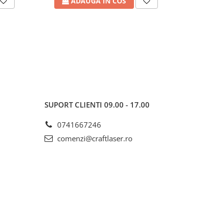
ADAUGA IN COS
A
SUPORT CLIENTI
09.00 - 17.00
0741667246
comenzi@craftlaser.ro