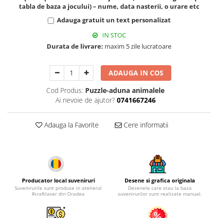
Muzeul National de Istorie a
tabla de baza a jocului) – nume, data nasterii, o urare etc
Sacose bumbac
Romaniei
Adauga gratuit un text personalizat
Suport pahare suvenir
Muzeul Unirii Iasi
IN STOC
Orase si zone istorice
Suport pahare suvenir din lemn
Durata de livrare:
maxim 5 zile lucratoare
Suport pahare suvenir din pluta
Brasov
Tablou suvenir
Bucuresti
ADAUGA IN COS
Cluj Napoca
Tablouri acuarela
Cod Produs:
Puzzle-aduna animalele
Colonada Imperiala, Buzias
Tablouri gravate
Ai nevoie de ajutor?
0741667246
Iasi
Tablouri metalice
Maramures
Colectia "Belle Epoque"
Adauga la Favorite
Cere informatii
Oradea
Colectia "Visit Romania"
Sibiu
Colectia medievala
Timisoara
Colectia Vintage
Palate si Curti Domnesti
Producator local suveniruri
Desene si grafica originala
Curtea Domneasca, Targoviste
Suvenirurile sunt produse in atelierul
Desenele care stau la baza
#craftlaser din Oradea
suvenirurilor sunt realizate manual.
Palatul Alexandru Ioan Cuza,
Ruginoasa