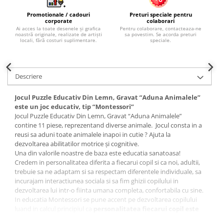
Palatul Culturii Iasi
Promotionale / cadouri
Preturi speciale pentru
corporate
colaborari
Ai acces la toate desenele și grafica
Pentru colaborare, contacteaza-ne
noastră originale, realizate de artiști
sa povestim. Se acorda preturi
locali, fără costuri suplimentare.
speciale.
Descriere
Jocul Puzzle Educativ Din Lemn, Gravat “Aduna Animalele”
este un joc educativ, tip “Montessori”
Jocul Puzzle Educativ Din Lemn, Gravat “Aduna Animalele”
contine 11 piese, reprezentand diverse animale. Jocul consta in a
reusi sa aduni toate animalele inapoi in cutie ? Ajuta la
dezvoltarea abilitatilor motrice și cognitive.
Una din valorile noastre de baza este educatia sanatoasa!
Credem in personalitatea diferita a fiecarui copil si ca noi, adultii,
trebuie sa ne adaptam si sa respectam diferentele individuale, sa
incurajam interactiunea sociala si sa fim ghizii copilului in
dezvoltarea lui intr-o fiinta umana completa, confortabila cu sine.
In educatia Montessori se pune accent pe dezvoltarea copilului
luand in calcul principiul ca
personalitatea fiecarui copil este
respectata si acceptata.
Parintii si educatorii ghideaza copilul,