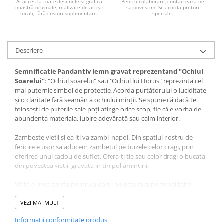
Palatul Culturii Iasi
Ai acces la toate desenele și grafica
Pentru colaborare, contacteaza-ne
noastră originale, realizate de artiști
sa povestim. Se acorda preturi
locali, fără costuri suplimentare.
speciale.
Descriere
Semnificatie Pandantiv lemn gravat reprezentand "Ochiul
Soarelui"
: "Ochiul soarelui" sau "Ochiul lui Horus" reprezinta cel
mai puternic simbol de protectie. Acorda purtătorului o luciditate
şi o claritate fără seamăn a ochiului minţii. Se spune că dacă te
foloseşti de puterile sale poţi atinge orice scop, fie că e vorba de
abundenta materiala, iubire adevărată sau calm interior.
Zambeste vietii si ea iti va zambi inapoi. Din spatiul nostru de
fericire e usor sa aducem zambetul pe buzele celor dragi, prin
oferirea unui cadou de suflet. Ofera-ti tie sau celor dragi o bucata
din povestea vietii, gravata in timpul amintirii.
Viata e prea scurta pentru a darui obiecte fara personalitate!
Pentru colaborare, va rugam sa ne contactati pe e-mail sau
VEZI MAI MULT
la numarul de telefon afisat pe site. Se acorda preturi
Informatii conformitate produs
speciale.