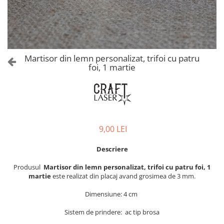
Castelul Karolyi, Carei
Cani suvenir
Castelul Peles
Colectia "Orase Medievale"
Cetatea Alba Carolina
Cetatea de Scaun a Sucevei
Colectia Semne de carte Suvenir
Cetatea Oradea
Semn de carte suvenir acuarela
Martisor din lemn personalizat, trifoi cu patru
Sighisoara
foi, 1 martie
Semn de carte suvenir gravat
Muzee / Case Memoriale
Globuri suvenir
Bojdeuca "Ion Creanga", Iasi
Magneti de frigider, din lemn
Casa Darvas La Roche, Oradea
Magneti de frigider acuarela
Casa Junimii Iasi (Muzeul Vasile
Magneti de frigider din lemn,
9,00 LEI
Pogor)
VINTAGE
Castelul Julia Hasdeu (Muzeul
Magneti de frigider, din lemn,
Descriere
Memorial B.P. Hasdeu)
gravati
Cazinoul Constanta
Produsul
Martisor din lemn personalizat, trifoi cu patru foi, 1
Mitul Dracula
martie
este realizat din placaj avand grosimea de 3 mm.
Galeria Artei Iesene (Muzeul
Personalitati istorice si culturale
Nicolae Gane)
Dimensiune: 4 cm
Muzeul de Arta Cluj Napoca
Puzzle suvenir
Sistem de prindere: ac tip brosa
Muzeul National Brukenthal Sibiu
Romania