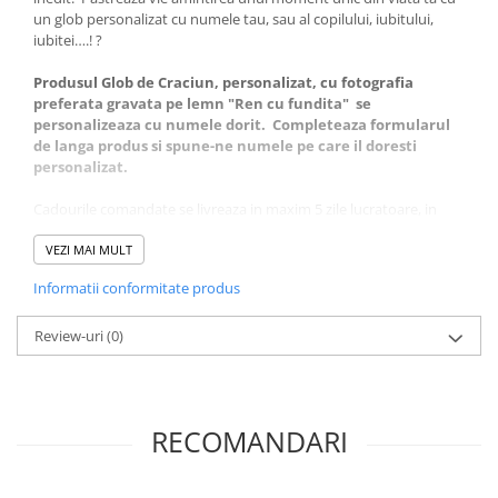
un glob personalizat cu numele tau, sau al copilului, iubitului,
iubitei….! ?
Produsul Glob de Craciun, personalizat, cu fotografia
preferata gravata pe lemn "Ren cu fundita"
se
personalizeaza cu numele dorit.
Completeaza formularul
de langa produs si spune-ne numele pe care il doresti
personalizat.
Cadourile comandate se livreaza in maxim 5 zile lucratoare, in
functie de localitate si de momentul cand plasezi comanda.
VEZI MAI MULT
Daca esti din Oradea, te asteptam cu drag in atelierul nostru de
Informatii conformitate produs
unde poti ridica produsul
Glob de Craciun, personalizat, cu
fotografia preferata gravata pe lemn "Ren cu fundita"
Review-uri
(0)
Toate produsele se realizeaza in atelierul
Craftlaser
din
Oradea.
Hai alaturi de noi si pe pagina noastra de
Facebook
RECOMANDARI
Intra
AICI
sa decoperi mai multe toate produsele noastre de
Craciun.