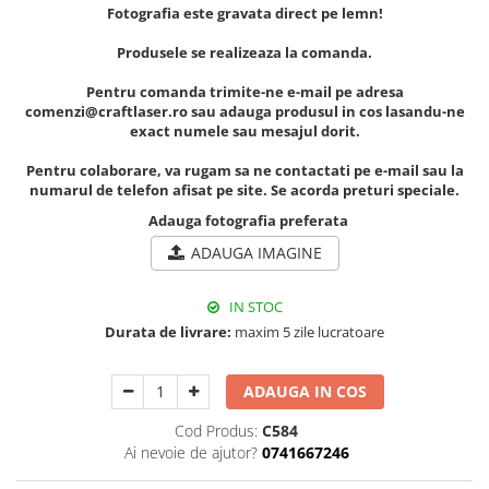
Muzeul National de Istorie a
Fotografia este gravata direct pe lemn!
Sacose bumbac
Romaniei
Produsele se realizeaza la comanda.
Suport pahare suvenir
Muzeul Unirii Iasi
Orase si zone istorice
Suport pahare suvenir din lemn
Pentru comanda trimite-ne e-mail pe adresa
comenzi@craftlaser.ro sau adauga produsul in cos lasandu-ne
Suport pahare suvenir din pluta
Brasov
exact numele sau mesajul dorit.
Tablou suvenir
Bucuresti
Pentru colaborare, va rugam sa ne contactati pe e-mail sau la
Cluj Napoca
Tablouri acuarela
numarul de telefon afisat pe site. Se acorda preturi speciale.
Colonada Imperiala, Buzias
Tablouri gravate
Adauga fotografia preferata
Iasi
Tablouri metalice
ADAUGA IMAGINE
Maramures
Colectia "Belle Epoque"
Oradea
Colectia "Visit Romania"
IN STOC
Sibiu
Colectia medievala
Durata de livrare:
maxim 5 zile lucratoare
Timisoara
Colectia Vintage
Palate si Curti Domnesti
ADAUGA IN COS
Curtea Domneasca, Targoviste
Cod Produs:
C584
Palatul Alexandru Ioan Cuza,
Ai nevoie de ajutor?
0741667246
Ruginoasa