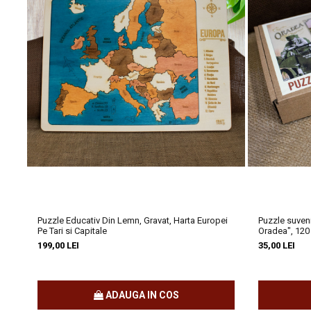
Puzzle Educativ Din Lemn, Gravat, Harta Europei
Puzzle suveni
Pe Tari si Capitale
Oradea", 120
199,00 LEI
35,00 LEI
ADAUGA IN COS