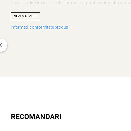
Daca esti din Oradea, te asteptam cu drag in atelierul nostru de un
VEZI MAI MULT
Toate produsele se realizeaza in atelierul
Craftlaser
din Orad
Informatii conformitate produs
Hai alaturi de noi si pe pagina noastra de
Facebook
Intra
AICI
sa decoperi mai multe toate produsele noastre de Craci
Descopera si
Jocurile educative pentru copii
pe care le-am creat
Una din valorile noastre de baza este educatia sanatoasa!
Cred
interactiunea sociala. Sa fim ghizii copilului in dezvoltarea lui int
RECOMANDARI
In educatia Montessori se pune accent pe dezvoltarea copilului lua