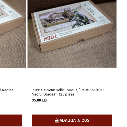
ul Regina
Puzzle suvenir Belle Epoque, "Palatul Vulturul
Puzzl
Negru, Oradea", 120 piese
Or
35,00 LEI
35,
ADAUGA IN COS