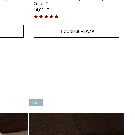
Craciun”
“Ch
14,00 LEI
14,
CONFIGUREAZA
NOU
NO