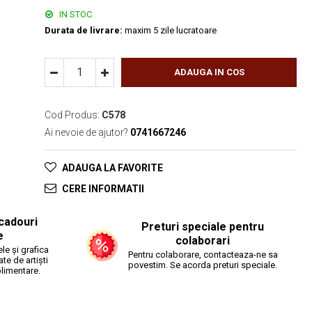
IN STOC
Durata de livrare:
maxim 5 zile lucratoare
ADAUGA IN COS
Cod Produs:
C578
Ai nevoie de ajutor?
0741667246
ADAUGA LA FAVORITE
CERE INFORMATII
cadouri
Preturi speciale pentru
e
colaborari
le și grafica
Pentru colaborare, contacteaza-ne sa
ate de artiști
povestim. Se acorda preturi speciale.
plimentare.