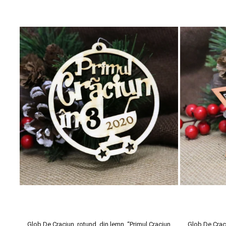
in centrul atentiei.
In educatia Montessori principiul de baza este “Ajuta-ma sa fac sin
inconjuratoare si de asemenea sa ia mereu decizii proprii pe care 
Se pune un accent mare pe pasiunile copilului, educatia Montessor
Glob De Craciun, rotund, din lemn, “Primul Craciun
Glob De Craci