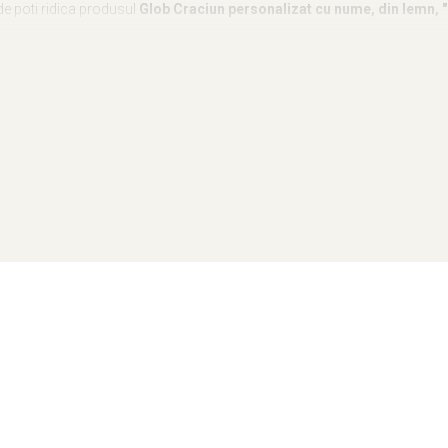
de poti ridica produsul
Glob Craciun personalizat cu nume, din lemn, 
ea.
un.
 special pentru parintii preocupati de educatia copiilor lor.
em in personalitatea diferita a fiecarui copil. Noi, adultii, trebuie sa ne
r-o fiinta umana completa, confortabila cu sine.
nd in calcul principiul ca
personalitatea fiecarui copil este respectat