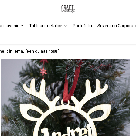
uri suvenir
Tablouri metalice
Portofoliu
Suveniruri Corporat
e, din lemn, "Ren cu nas rosu"