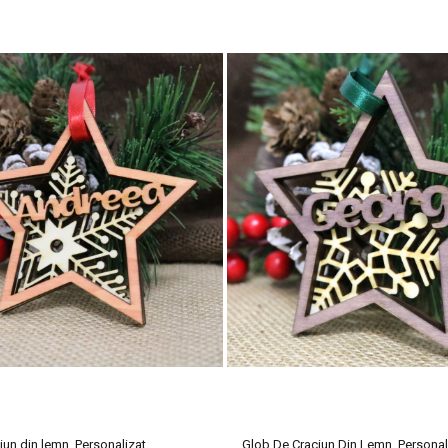
gur”. Ajuta copilul sa se dezvolte singur, este incurajat sa incerce singu
sa le respecte.
i urmarind si incurajand dorinta de cunoastere a copilului.
un din lemn, Personalizat,
Glob De Craciun Din Lemn, Personal