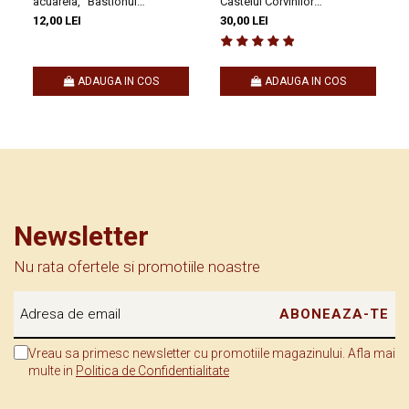
acuarela, "Bastionul
Castelul Corvinilor
Croitorilor" Cluj Napoca
Hunedoara, dimensiune
12,00 LEI
30,00 LEI
10/15 cm, rama inclusa
ADAUGA IN COS
ADAUGA IN COS
Newsletter
Nu rata ofertele si promotiile noastre
Vreau sa primesc newsletter cu promotiile magazinului. Afla mai
multe in
Politica de Confidentialitate