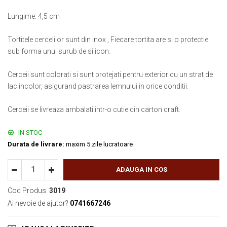
Muzeul National de Istorie a Romaniei
Suport pahare suvenir
Lungime: 4,5 cm
Muzeul Unirii Iasi
Suport pahare suvenir din lemn
Orase si zone istorice
Suport pahare suvenir din pluta
Tortitele cercelilor sunt din inox , Fiecare tortita are si o protectie
Brasov
Tablou suvenir
sub forma unui surub de silicon.
Bucuresti
Tablouri acuarela
Cluj Napoca
Cerceii sunt colorati si sunt protejati pentru exterior cu un strat de
Tablouri gravate
lac incolor, asigurand pastrarea lemnului in orice conditii.
Colonada Imperiala, Buzias
Tablouri metalice
Iasi
Colectia "Belle Epoque"
Cerceii se livreaza ambalati intr-o cutie din carton craft.
Maramures
Colectia "Visit Romania"
Oradea
Colectia medievala
IN STOC
Sibiu
Durata de livrare:
maxim 5 zile lucratoare
Colectia Vintage
Timisoara
Palate si Curti Domnesti
ADAUGA IN COS
Curtea Domneasca, Targoviste
Cod Produs:
3019
Palatul Alexandru Ioan Cuza,
Ai nevoie de ajutor?
0741667246
Ruginoasa
Palatul Culturii Iasi