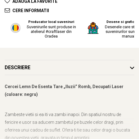
ADAUGA LA FAVORITE
CERE INFORMATII
Producator local suveniruri
Desene si grafica o
Suvenirurile sunt produse in
Desenele care stau
atelierul #craftlaser din
suvenirurilor sunt r
Oradea
manual.
DESCRIERE
Cercei Lemn De Esenta Tare „Iluzii” Romb, Decupati Laser
(culoare: negru)
Zambeste vietii si ea iti va zambi inapoi. Din spatiul nostru de
fericire e usor sa aducem zambetul pe buzele celor dragi, prin
oferirea unui cadou de suflet. Ofera-ti tie sau celor dragi o bucata
din povestea vietii, gravata in timpul amintirii.