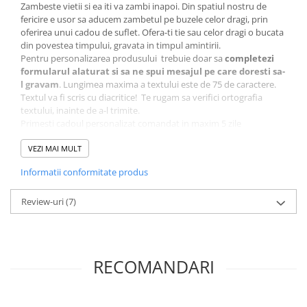
Zambeste vietii si ea iti va zambi inapoi. Din spatiul nostru de
fericire e usor sa aducem zambetul pe buzele celor dragi, prin
oferirea unui cadou de suflet. Ofera-ti tie sau celor dragi o bucata
din povestea timpului, gravata in timpul amintirii.
Pentru personalizarea produsului trebuie doar sa
completezi
formularul alaturat si sa ne spui mesajul pe care doresti sa-
l gravam
. Lungimea maxima a textului este de 75 de caractere.
Textul va fi scris cu diacritice! Te rugam sa verifici ortografia
textului, inainte de a-l trimite.
Primesti cadoul personalizat comandat in maxim 5 zile
lucratoare, noi incercam chiar mai repede…:)
Pentru colaborare, va rugam sa ne contactati pe e-mail sau
VEZI MAI MULT
la numarul de telefon afisat pe site. Se acorda preturi
Informatii conformitate produs
speciale.
Hai alaturi de noi si pe pagina noastra de
Facebook
Intra sa decoperi mai multe produse in colectia noastra
Review-uri
(7)
de
decoratiuni pentru casa si birou
Produsul Cadou personalizat - calendar perpetuum
(universal) din lemn personalizat cu mesajul tau este
realizat in atelierul
Craftlaser
din Oradea.
RECOMANDARI
Personalizarea produsului se realizeaza prin gravura laser.
Descriere
Fiecare dintre noi are pe birou cel mai frumos calendar din
carton, cu imagini frumoase sau diverse citate motivationale. Dar