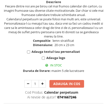
Descriere
Muzeul National de Istorie a
Sacose bumbac
Fiecare dintre noi are pe birou cel mai frumos calendar din carton, cu
Romaniei
imagini frumoase sau diverse citate motivationale. Dar chiar si cele mai
Suport pahare suvenir
Muzeul Unirii Iasi
frumoase calendare trebuie schimbate anual.
Calendarul perpetuum se poate folosi mai multi ani, este universal.
Orase si zone istorice
Suport pahare suvenir din lemn
Personalizeaza-l cu mesajul tau sau, daca vrei sa faci un cadou inedit si
Suport pahare suvenir din pluta
Brasov
care sa le aminteasca celor dragi de tine zi de zi, personalizeaza-l cu un
Tablou suvenir
mesaj de suflet pentru persoana care iti doresti sa se gandeasca
Bucuresti
mereu la tine.
Cluj Napoca
Tablouri acuarela
Compozitie
: lemn stratificat
Dimensiune:
20 cm x 23 cm
Colonada Imperiala, Buzias
Tablouri gravate
Iasi
Tablouri metalice
Adauga textul tau personalizat
Maramures
Adauga logo
Colectia "Belle Epoque"
Oradea
Colectia "Visit Romania"
IN STOC
Sibiu
Durata de livrare:
maxim 5 zile lucratoare
Colectia medievala
Timisoara
Colectia Vintage
Palate si Curti Domnesti
ADAUGA IN COS
Curtea Domneasca, Targoviste
Cod Produs:
Calendar perpetuum
Palatul Alexandru Ioan Cuza,
Ai nevoie de ajutor?
0741667246
Ruginoasa