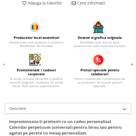
Palatul Culturii Iasi
Adauga la Favorite
Cere informatii
Producator local suveniruri
Desene si grafica originala
Suvenirurile sunt produse in atelierul
Desenele care stau la baza
#craftlaser din Oradea
suvenirurilor sunt realizate manual.
Promotionale / cadouri
Preturi speciale pentru
corporate
colaborari
Ai acces la toate desenele și grafica
Pentru colaborare, contacteaza-ne
noastră originale, realizate de artiști
sa povestim. Se acorda preturi
locali, fără costuri suplimentare.
speciale.
Descriere
Impresioneaza-ti prietenii cu un cadou personalizat
Calendar perpetuum (universal) pentru birou sau pentru
agatat pe perete cu mesaj personalizat.