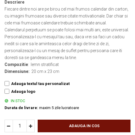
Descriere
Muzeul National de Istorie a Romaniei
Suport pahare suvenir
Fiecare dintre noi are pe birou cel mai frumos calendar din carton,
Muzeul Unirii Iasi
Suport pahare suvenir din lemn
cu imagini frumoase sau diverse citate motivationale. Dar chiar si
Orase si zone istorice
Suport pahare suvenir din pluta
cele mai frumoase calendare trebuie schimbate anual.
Brasov
Tablou suvenir
Calendarul perpetuum se poate folosi mai multi ani, este universal.
Bucuresti
Personalizeaza-l cu mesajul tau sau, daca vrei sa faci un cadou
Tablouri acuarela
Cluj Napoca
inedit si care sa le aminteasca celor dragi de tine zi de zi,
Tablouri gravate
personalizeaza-l cu un mesaj de suflet pentru persoana care iti
Colonada Imperiala, Buzias
Tablouri metalice
doresti sa se gandeasca mereu la tine.
Iasi
Colectia "Belle Epoque"
Compozitie
: lemn stratificat
Maramures
Colectia "Visit Romania"
Dimensiune:
20 cm x 23 cm
Oradea
Colectia medievala
Sibiu
Adauga textul tau personalizat
Colectia Vintage
Timisoara
Adauga logo
Palate si Curti Domnesti
IN STOC
Curtea Domneasca, Targoviste
Durata de livrare:
maxim 5 zile lucratoare
Palatul Alexandru Ioan Cuza,
Ruginoasa
ADAUGA IN COS
Palatul Culturii Iasi