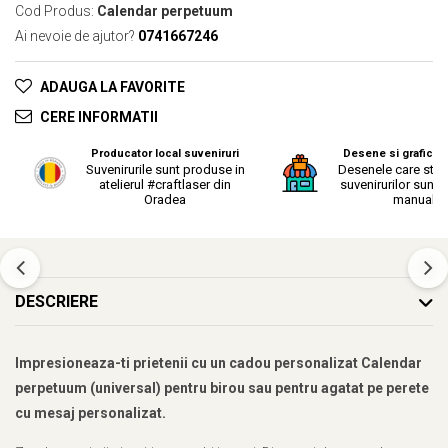
Cod Produs:
Calendar perpetuum
Ai nevoie de ajutor?
0741667246
ADAUGA LA FAVORITE
CERE INFORMATII
Producator local suveniruri
Desene si grafica o
Suvenirurile sunt produse in
Desenele care stau
atelierul #craftlaser din
suvenirurilor sunt r
Oradea
manual.
DESCRIERE
Impresioneaza-ti prietenii cu un cadou personalizat Calendar
perpetuum (universal) pentru birou sau pentru agatat pe perete
cu mesaj personalizat.