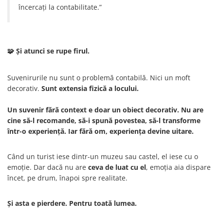
Palatul Culturii Iasi
încercați la contabilitate.”
🧩 Și atunci se rupe firul.
Suvenirurile nu sunt o problemă contabilă. Nici un moft
decorativ.
Sunt extensia fizică a locului.
Un suvenir fără context e doar un obiect decorativ. Nu are
cine să-l recomande, să-i spună povestea, să-l transforme
într-o experiență. Iar fără om, experiența devine uitare.
Când un turist iese dintr-un muzeu sau castel, el iese cu o
emoție. Dar dacă nu are
ceva de luat cu el
, emoția aia dispare
încet, pe drum, înapoi spre realitate.
Și asta e pierdere. Pentru toată lumea.