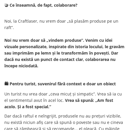
🤝 Ce înseamnă, de fapt, colaborare?
Noi, la Craftlaser, nu vrem doar „să plasăm produse pe un
raft”.
Noi nu vrem doar să „vindem produse”. Venim cu idei
vizuale personalizate, inspirate din istoria locului, le gravăm
sau imprimăm pe lemn și le transformăm în povești. Dar
dacă nu există un punct de contact clar, colaborarea nu
începe niciodată.
🛍️ Pentru turist, suvenirul fără context e doar un obiect
Un turist nu vrea doar „ceva micuț și simpatic”. Vrea să ia cu
el sentimentul avut în acel loc.
Vrea să spună: „Am fost
acolo. Și a fost special.”
Dar dacă raftul e neîngrijit, produsele nu au prețuri vizibile,
nu există niciun afiș care să spună o poveste sau nu e cineva
care să zâmbească și să recomande... el pleacă. Cu mâinile