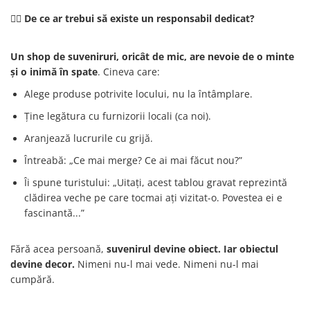
🙋‍♀️ De ce ar trebui să existe un responsabil dedicat?
Un shop de suveniruri, oricât de mic, are nevoie de o minte
și o inimă în spate
. Cineva care:
Alege produse potrivite locului, nu la întâmplare.
Ține legătura cu furnizorii locali (ca noi).
Aranjează lucrurile cu grijă.
Întreabă: „Ce mai merge? Ce ai mai făcut nou?”
Îi spune turistului: „Uitați, acest tablou gravat reprezintă
clădirea veche pe care tocmai ați vizitat-o. Povestea ei e
fascinantă...”
Fără acea persoană,
suvenirul devine obiect. Iar obiectul
devine decor.
Nimeni nu-l mai vede. Nimeni nu-l mai
cumpără.