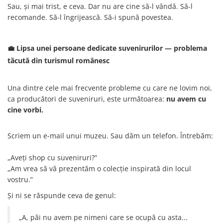
Muzeul National de Istorie a
Sau, și mai trist, e ceva. Dar nu are cine să-l vândă. Să-l
Sacose bumbac
Romaniei
recomande. Să-l îngrijească. Să-i spună povestea.
Suport pahare suvenir
Muzeul Unirii Iasi
Orase si zone istorice
Suport pahare suvenir din lemn
💼 Lipsa unei persoane dedicate suvenirurilor — problema
Suport pahare suvenir din pluta
Brasov
tăcută din turismul românesc
Tablou suvenir
Bucuresti
Cluj Napoca
Tablouri acuarela
Una dintre cele mai frecvente probleme cu care ne lovim noi,
Colonada Imperiala, Buzias
Tablouri gravate
ca producători de suveniruri, este următoarea:
nu avem cu
Iasi
Tablouri metalice
cine vorbi.
Maramures
Colectia "Belle Epoque"
Oradea
Colectia "Visit Romania"
Scriem un e-mail unui muzeu. Sau dăm un telefon. Întrebăm:
Sibiu
Colectia medievala
„Aveți shop cu suveniruri?”
Timisoara
Colectia Vintage
„Am vrea să vă prezentăm o colecție inspirată din locul
Palate si Curti Domnesti
vostru.”
Curtea Domneasca, Targoviste
Și ni se răspunde ceva de genul:
Palatul Alexandru Ioan Cuza,
Ruginoasa
„A, păi nu avem pe nimeni care se ocupă cu asta...