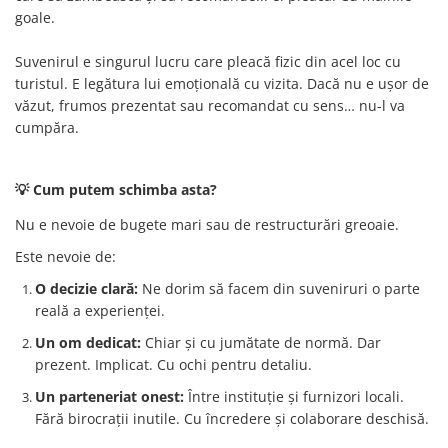
goale.
Suvenirul e singurul lucru care pleacă fizic din acel loc cu
turistul. E legătura lui emoțională cu vizita. Dacă nu e ușor de
văzut, frumos prezentat sau recomandat cu sens… nu-l va
cumpăra.
💡 Cum putem schimba asta?
Nu e nevoie de bugete mari sau de restructurări greoaie.
Este nevoie de:
O decizie clară:
Ne dorim să facem din suveniruri o parte
reală a experienței.
Un om dedicat:
Chiar și cu jumătate de normă. Dar
prezent. Implicat. Cu ochi pentru detaliu.
Un parteneriat onest:
Între instituție și furnizori locali.
Fără birocrații inutile. Cu încredere și colaborare deschisă.