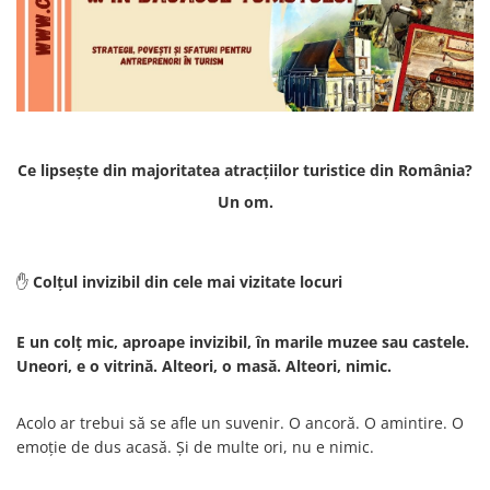
Castelul Karolyi, Carei
Cani suvenir
Castelul Peles
Colectia "Orase Medievale"
Cetatea Alba Carolina
Cetatea de Scaun a Sucevei
Colectia Semne de carte Suvenir
Cetatea Oradea
Semn de carte suvenir acuarela
Sighisoara
Semn de carte suvenir gravat
Ce lipsește din majoritatea atracțiilor turistice din România?
Muzee / Case Memoriale
Globuri suvenir
Un om.
Bojdeuca "Ion Creanga", Iasi
Magneti de frigider, din lemn
Casa Darvas La Roche, Oradea
Magneti de frigider acuarela
Casa Junimii Iasi (Muzeul Vasile
Magneti de frigider din lemn,
✋
Colțul invizibil din cele mai vizitate locuri
Pogor)
VINTAGE
Castelul Julia Hasdeu (Muzeul
Magneti de frigider, din lemn,
Memorial B.P. Hasdeu)
E un colț mic, aproape invizibil, în marile muzee sau castele.
gravati
Cazinoul Constanta
Uneori, e o vitrină. Alteori, o masă. Alteori, nimic.
Mitul Dracula
Galeria Artei Iesene (Muzeul
Personalitati istorice si culturale
Nicolae Gane)
Acolo ar trebui să se afle un suvenir. O ancoră. O amintire. O
Muzeul de Arta Cluj Napoca
Puzzle suvenir
emoție de dus acasă. Și de multe ori, nu e nimic.
Muzeul National Brukenthal Sibiu
Romania