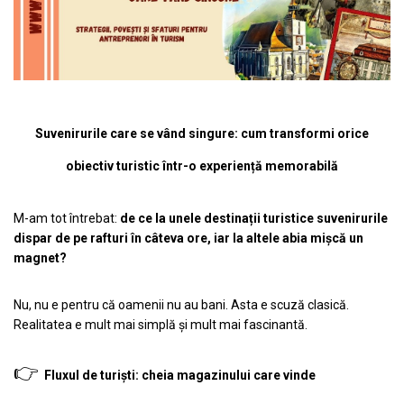
Castelul Karolyi, Carei
Cani suvenir
Castelul Peles
Colectia "Orase Medievale"
Cetatea Alba Carolina
Cetatea de Scaun a Sucevei
Colectia Semne de carte Suvenir
Cetatea Oradea
Semn de carte suvenir acuarela
Sighisoara
Semn de carte suvenir gravat
Suvenirurile care se vând singure: cum transformi orice
Muzee / Case Memoriale
Globuri suvenir
obiectiv turistic într-o experiență memorabilă
Bojdeuca "Ion Creanga", Iasi
Magneti de frigider, din lemn
Casa Darvas La Roche, Oradea
Magneti de frigider acuarela
Casa Junimii Iasi (Muzeul Vasile
M-am tot întrebat:
de ce la unele destinații turistice suvenirurile
Magneti de frigider din lemn, VINTAGE
Pogor)
dispar de pe rafturi în câteva ore, iar la altele abia mișcă un
Magneti de frigider, din lemn, gravati
magnet?
Castelul Julia Hasdeu (Muzeul
Mitul Dracula
Memorial B.P. Hasdeu)
Cazinoul Constanta
Personalitati istorice si culturale
Nu, nu e pentru că oamenii nu au bani. Asta e scuză clasică.
Galeria Artei Iesene (Muzeul Nicolae
Realitatea e mult mai simplă și mult mai fascinantă.
Puzzle suvenir
Gane)
Romania
Muzeul de Arta Cluj Napoca
👉
Fluxul de turiști: cheia magazinului care vinde
Sacose bumbac
Muzeul National Brukenthal Sibiu