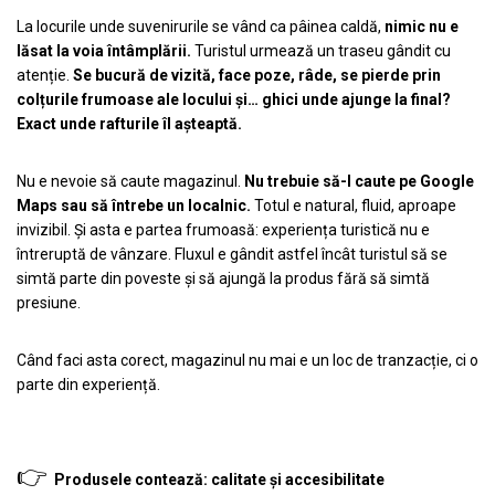
Muzeul National de Istorie a Romaniei
Suport pahare suvenir
La locurile unde suvenirurile se vând ca pâinea caldă,
nimic nu e
Muzeul Unirii Iasi
Suport pahare suvenir din lemn
lăsat la voia întâmplării.
Turistul urmează un traseu gândit cu
Orase si zone istorice
Suport pahare suvenir din pluta
atenție.
Se bucură de vizită, face poze, râde, se pierde prin
colțurile frumoase ale locului și… ghici unde ajunge la final?
Brasov
Tablou suvenir
Exact unde rafturile îl așteaptă.
Bucuresti
Tablouri acuarela
Cluj Napoca
Tablouri gravate
Nu e nevoie să caute magazinul.
Nu trebuie să-l caute pe Google
Colonada Imperiala, Buzias
Tablouri metalice
Maps sau să întrebe un localnic.
Totul e natural, fluid, aproape
Iasi
Colectia "Belle Epoque"
invizibil. Și asta e partea frumoasă: experiența turistică nu e
Maramures
întreruptă de vânzare. Fluxul e gândit astfel încât turistul să se
Colectia "Visit Romania"
Oradea
simtă parte din poveste și să ajungă la produs fără să simtă
Colectia medievala
Sibiu
presiune.
Colectia Vintage
Timisoara
Palate si Curti Domnesti
Când faci asta corect, magazinul nu mai e un loc de tranzacție, ci o
parte din experiență.
Curtea Domneasca, Targoviste
Palatul Alexandru Ioan Cuza,
Ruginoasa
👉
Palatul Culturii Iasi
Produsele contează: calitate și accesibilitate