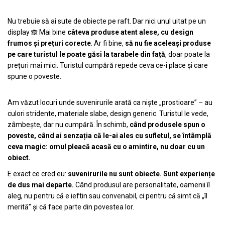
Nu trebuie să ai sute de obiecte pe raft. Dar nici unul uitat pe un
display
Mai bine
câteva produse atent alese, cu design
🙈
frumos și prețuri corecte
. Ar fi bine,
să nu fie aceleași produse
pe care turistul le poate găsi la tarabele din față
, doar poate la
prețuri mai mici. Turistul cumpără repede ceva ce-i place și care
spune o poveste.
Am văzut locuri unde suvenirurile arată ca niște „prostioare” – au
culori stridente, materiale slabe, design generic. Turistul le vede,
zâmbește, dar nu cumpără. În schimb,
când produsele spun o
poveste, când ai senzația că le-ai ales cu sufletul, se întâmplă
ceva magic: omul pleacă acasă cu o amintire, nu doar cu un
obiect.
E exact ce cred eu:
suvenirurile nu sunt obiecte. Sunt experiențe
de dus mai departe.
Când produsul are personalitate, oamenii îl
aleg, nu pentru că e ieftin sau convenabil, ci pentru că simt că „îl
merită” și că face parte din povestea lor.