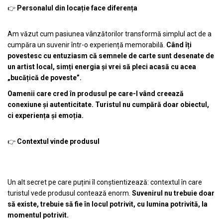
Personalul din locație face diferența
👉
Am văzut cum pasiunea vânzătorilor transformă simplul act de a
cumpăra un suvenir într-o experiență memorabilă.
Când îți
povestesc cu entuziasm că semnele de carte sunt desenate de
un artist local, simți energia și vrei să pleci acasă cu acea
„bucățică de poveste”.
Oamenii care cred în produsul pe care-l vând creează
conexiune și autenticitate. Turistul nu cumpără doar obiectul,
ci experiența și emoția.
Contextul vinde produsul
👉
Un alt secret pe care puțini îl conștientizează: contextul în care
turistul vede produsul contează enorm.
Suvenirul nu trebuie doar
să existe, trebuie să fie în locul potrivit, cu lumina potrivită, la
momentul potrivit.