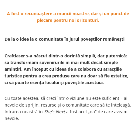
Muzeul National de Istorie a
Sacose bumbac
Romaniei
A fost o recunoaștere a muncii noastre, dar și un punct de
Suport pahare suvenir
Muzeul Unirii Iasi
plecare pentru noi orizonturi.
Orase si zone istorice
Suport pahare suvenir din lemn
Suport pahare suvenir din pluta
Brasov
De la o idee la o comunitate în jurul poveștilor românești
Tablou suvenir
Bucuresti
Cluj Napoca
Tablouri acuarela
Craftlaser s-a născut dintr-o dorință simplă, dar puternică:
Colonada Imperiala, Buzias
Tablouri gravate
să transformăm suvenirurile în mai mult decât simple
Iasi
Tablouri metalice
amintiri. Am început cu ideea de a colabora cu atracțiile
Maramures
Colectia "Belle Epoque"
turistice pentru a crea produse care nu doar să fie estetice,
Oradea
ci să poarte esența locului și poveștile acestuia.
Colectia "Visit Romania"
Sibiu
Colectia medievala
Timisoara
Cu toate acestea, să crezi într-o viziune nu este suficient – ai
Colectia Vintage
nevoie de sprijin, resurse și o comunitate care să te înțeleagă.
Palate si Curti Domnesti
Intrarea noastră în
She’s Next
a fost acel „da” de care aveam
Curtea Domneasca, Targoviste
nevoie.
Palatul Alexandru Ioan Cuza,
Ruginoasa