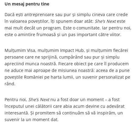
Un mesaj pentru tine
Dacă ești antreprenoare sau pur și simplu cineva care crede
în valoarea poveștilor, îți spunem doar atât:
She’s Next
este
mai mult decât un program. Este o comunitate. Iar pentru noi,
este o amintire frumoasă și un pas important către viitor.
Mulțumim Visa, mulțumim Impact Hub, și mulțumim fiecărei
persoane care ne sprijină, cumpărând sau pur și simplu
apreciind munca noastră. Fiecare obiect pe care îl producem
ne aduce mai aproape de misiunea noastră: aceea de a pune
poveștile României pe harta lumii, un suvenir personalizat pe
rând.
Pentru noi,
She’s Next
nu a fost doar un moment – a fost
începutul unei călătorii care abia acum devine cu adevărat
interesantă. Și promitem să continuăm să vă inspirăm, un
suvenir la un moment dat.