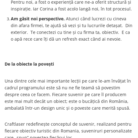
Pentru noi, a fost o experiență care ne-a oferit structură și
inspirație. Iar Corina a fost acolo langă noi, în tot procesul.
Am găsit noi perspective.
Atunci când lucrezi cu cineva
din afara firmei, te ajută să vezi și tu lucrurile detașat. Din
exterior. Te conectezi cu tine și cu firma ta, obiectiv. E ca
o apă rece care îți dă un refresh exact când ai nevoie.
De la obiecte la povești
Una dintre cele mai importante lecții pe care le-am învățat în
cadrul programului este să nu ne fie teamă să povestim
despre ceea ce facem. Fiecare suvenir pe care îl producem
este mai mult decât un obiect; este o bucățică din România,
ambalată într-un design unic și o poveste care merită spusă.
Craftlaser redefinește conceptul de suvenir, realizand pentru
fiecare obiectiv turistic din Romania, suveniruri personalizate
care „spun” povestea fiecărui loc.