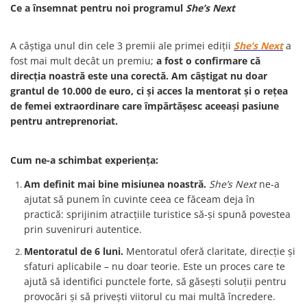
Palatul Culturii Iasi
Ce a însemnat pentru noi programul
She’s Next
A câștiga unul din cele 3 premii ale primei ediții
She’s Next
a
fost mai mult decât un premiu;
a fost o confirmare că
direcția noastră este una corectă. Am câștigat nu doar
grantul de 10.000 de euro, ci și acces la mentorat și o rețea
de femei extraordinare care împărtășesc aceeași pasiune
pentru antreprenoriat.
Cum ne-a schimbat experiența:
Am definit mai bine misiunea noastră.
She’s Next
ne-a
ajutat să punem în cuvinte ceea ce făceam deja în
practică: sprijinim atracțiile turistice să-și spună povestea
prin suveniruri autentice.
Mentoratul de 6 luni.
Mentoratul oferă claritate, direcție și
sfaturi aplicabile – nu doar teorie. Este un proces care te
ajută să identifici punctele forte, să găsești soluții pentru
provocări și să privești viitorul cu mai multă încredere.