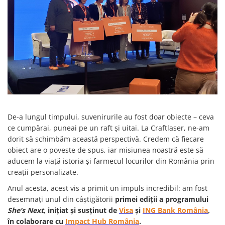
Castelul Karolyi, Carei
Cani suvenir
Castelul Peles
Colectia "Orase Medievale"
Cetatea Alba Carolina
Cetatea de Scaun a Sucevei
Colectia Semne de carte Suvenir
Cetatea Oradea
Semn de carte suvenir acuarela
Sighisoara
Semn de carte suvenir gravat
Muzee / Case Memoriale
Globuri suvenir
Bojdeuca "Ion Creanga", Iasi
Magneti de frigider, din lemn
Casa Darvas La Roche, Oradea
Magneti de frigider acuarela
De-a lungul timpului, suvenirurile au fost doar obiecte – ceva
Casa Junimii Iasi (Muzeul Vasile
Magneti de frigider din lemn,
ce cumpărai, puneai pe un raft și uitai. La Craftlaser, ne-am
Pogor)
VINTAGE
dorit să schimbăm această perspectivă. Credem că fiecare
Castelul Julia Hasdeu (Muzeul
Magneti de frigider, din lemn,
obiect are o poveste de spus, iar misiunea noastră este să
Memorial B.P. Hasdeu)
gravati
aducem la viață istoria și farmecul locurilor din România prin
Cazinoul Constanta
creații personalizate.
Mitul Dracula
Galeria Artei Iesene (Muzeul
Personalitati istorice si culturale
Anul acesta, acest vis a primit un impuls incredibil: am fost
Nicolae Gane)
desemnați unul din câștigătorii
primei ediții a programului
Muzeul de Arta Cluj Napoca
Puzzle suvenir
She’s Next
, inițiat și susținut de
Visa
și
ING Bank România
,
Muzeul National Brukenthal Sibiu
Romania
în colaborare cu
Impact Hub România
.