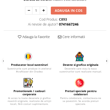
Palatul Culturii Iasi
ADAUGA IN COS
Cod Produs:
C893
Ai nevoie de ajutor?
0741667246
Adauga la Favorite
Cere informatii
Producator local suveniruri
Desene si grafica originala
Suvenirurile sunt produse in atelierul
Desenele care stau la baza
#craftlaser din Oradea
suvenirurilor sunt realizate manual.
Promotionale / cadouri
Preturi speciale pentru
corporate
colaborari
Ai acces la toate desenele și grafica
Pentru colaborare, contacteaza-ne
noastră originale, realizate de artiști
sa povestim. Se acorda preturi
locali, fără costuri suplimentare.
speciale.