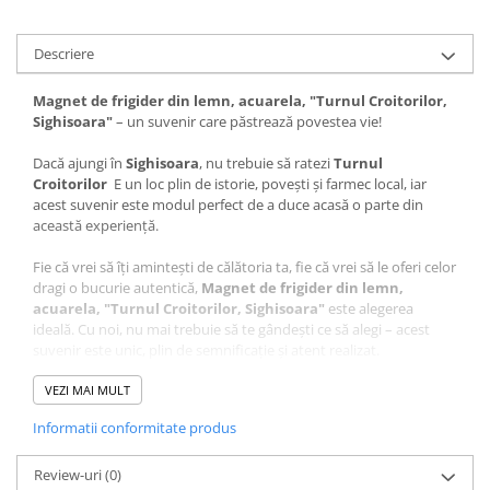
Descriere
Magnet de frigider din lemn, acuarela, "Turnul Croitorilor,
Sighisoara"
– un suvenir care păstrează povestea vie!
Dacă ajungi în
Sighisoara
, nu trebuie să ratezi
Turnul
Croitorilor
E un loc plin de istorie, povești și farmec local, iar
acest suvenir este modul perfect de a duce acasă o parte din
această experiență.
Fie că vrei să îți amintești de călătoria ta, fie că vrei să le oferi celor
dragi o bucurie autentică,
Magnet de frigider din lemn,
acuarela, "Turnul Croitorilor, Sighisoara"
este alegerea
ideală. Cu noi, nu mai trebuie să te gândești ce să alegi – acest
suvenir este unic, plin de semnificație și atent realizat.
Ce face acest suvenir special?
VEZI MAI MULT
Design autentic
: Realizat cu măiestrie în atelierul Craftlaser
Informatii conformitate produs
din Oradea, fiecare produs este lucrat cu grijă pentru a păstra
autenticitatea locului.
Review-uri
Artă personalizată
(0)
: Desenul care stă la baza acestui suvenir