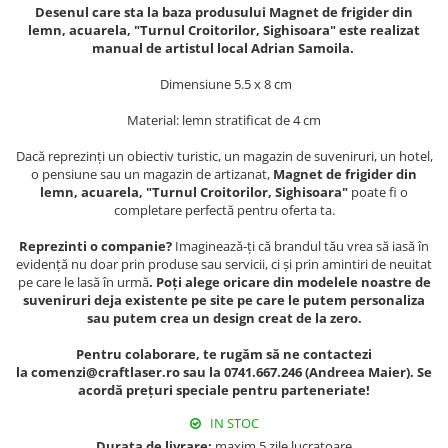
Muzeul National de Istorie a
Desenul care sta la baza produsului Magnet de frigider din
Sacose bumbac
Romaniei
lemn, acuarela, "Turnul Croitorilor, Sighisoara" este realizat
manual de artistul local Adrian Samoila.
Suport pahare suvenir
Muzeul Unirii Iasi
Orase si zone istorice
Suport pahare suvenir din lemn
Dimensiune 5.5 x 8 cm
Suport pahare suvenir din pluta
Brasov
Material: lemn stratificat de 4 cm
Tablou suvenir
Bucuresti
Dacă reprezinți un obiectiv turistic, un magazin de suveniruri, un hotel,
Cluj Napoca
Tablouri acuarela
o pensiune sau un magazin de artizanat,
Magnet de frigider din
Colonada Imperiala, Buzias
Tablouri gravate
lemn, acuarela, "Turnul Croitorilor, Sighisoara"
poate fi o
completare perfectă pentru oferta ta.
Iasi
Tablouri metalice
Maramures
Reprezinti o companie?
Imaginează-ți că brandul tău vrea să iasă în
Colectia "Belle Epoque"
evidență nu doar prin produse sau servicii, ci și prin amintiri de neuitat
Oradea
Colectia "Visit Romania"
pe care le lasă în urmă
. Poți alege oricare din modelele noastre de
Sibiu
Colectia medievala
suveniruri deja existente pe site pe care le putem personaliza
sau putem crea un design creat de la zero.
Timisoara
Colectia Vintage
Palate si Curti Domnesti
Pentru colaborare, te rugăm să ne contactezi
la comenzi@craftlaser.ro sau la 0741.667.246 (Andreea Maier). Se
Curtea Domneasca, Targoviste
acordă prețuri speciale pentru parteneriate!
Palatul Alexandru Ioan Cuza,
Ruginoasa
IN STOC
Durata de livrare:
maxim 5 zile lucratoare