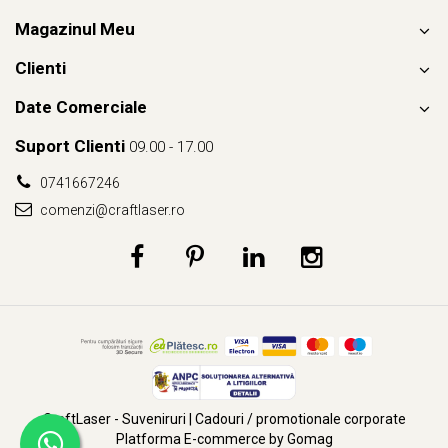
Magazinul Meu
📍
Tu ai vizitat Sighișoara? Care este locul tău preferat din
Clienti
cetate?
Spune-ne în comentarii! 👇
Date Comerciale
Suport Clienti
09.00 - 17.00
0741667246
comenzi@craftlaser.ro
CraftLaser - Suveniruri | Cadouri / promotionale corporate
Platforma E-commerce by Gomag