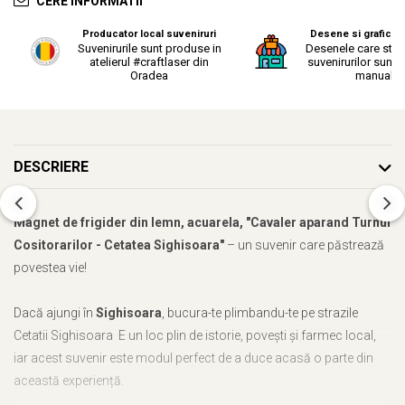
CERE INFORMATII
Producator local suveniruri
Desene si grafica o
Suvenirurile sunt produse in
Desenele care stau
atelierul #craftlaser din
suvenirurilor sunt r
Oradea
manual.
DESCRIERE
Magnet de frigider din lemn, acuarela, "Cavaler aparand Turnul
Cositorarilor - Cetatea Sighisoara"
– un suvenir care păstrează
povestea vie!
Dacă ajungi în
Sighisoara
, bucura-te plimbandu-te pe strazile
Cetatii Sighisoara
E un loc plin de istorie, povești și farmec local,
iar acest suvenir este modul perfect de a duce acasă o parte din
această experiență.