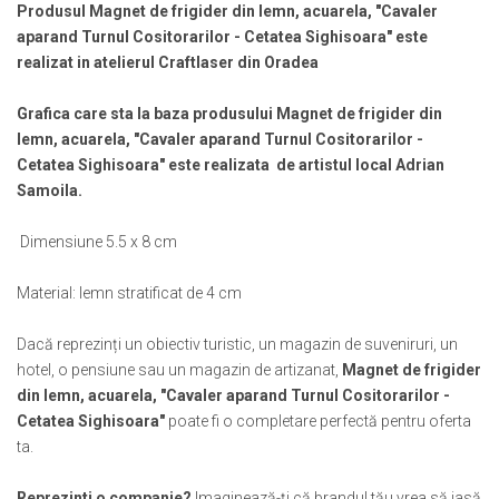
Muzeul National de Istorie a Romaniei
Produsul Magnet de frigider din lemn, acuarela, "Cavaler
Suport pahare suvenir
aparand Turnul Cositorarilor - Cetatea Sighisoara" este
Muzeul Unirii Iasi
Suport pahare suvenir din lemn
realizat in atelierul Craftlaser din Oradea
Orase si zone istorice
Suport pahare suvenir din pluta
Brasov
Tablou suvenir
Grafica care sta la baza produsului Magnet de frigider din
Bucuresti
Tablouri acuarela
lemn, acuarela, "Cavaler aparand Turnul Cositorarilor -
Cluj Napoca
Cetatea Sighisoara" este realizata de artistul local Adrian
Tablouri gravate
Colonada Imperiala, Buzias
Samoila.
Tablouri metalice
Iasi
Colectia "Belle Epoque"
Dimensiune 5.5 x 8 cm
Maramures
Colectia "Visit Romania"
Oradea
Colectia medievala
Material: lemn stratificat de 4 cm
Sibiu
Colectia Vintage
Timisoara
Dacă reprezinți un obiectiv turistic, un magazin de suveniruri, un
Palate si Curti Domnesti
hotel, o pensiune sau un magazin de artizanat,
Magnet de frigider
din lemn, acuarela, "Cavaler aparand Turnul Cositorarilor -
Curtea Domneasca, Targoviste
Cetatea Sighisoara"
poate fi o completare perfectă pentru oferta
Palatul Alexandru Ioan Cuza,
ta.
Ruginoasa
Palatul Culturii Iasi
Reprezinti o companie?
Imaginează-ți că brandul tău vrea să iasă